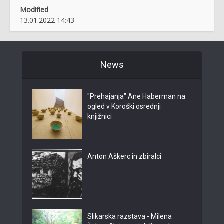
Modified
13.01.2022 14:43
News
"Prehajanja" Ane Haberman na
ogled v Koroški osrednji
knjižnici
Anton Aškerc in zbiralci
Slikarska razstava - Milena