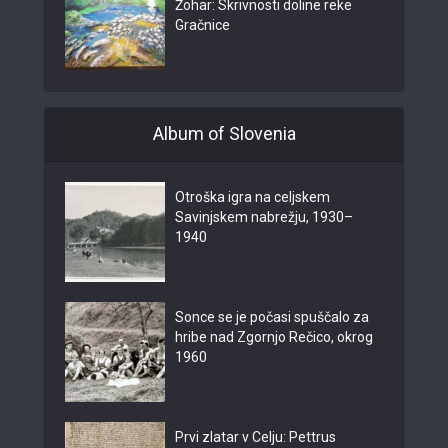
Žohar: Skrivnosti doline reke
Gračnice
Album of Slovenia
Otroška igra na celjskem
Savinjskem nabrežju, 1930–
1940
Sonce se je počasi spuščalo za
hribe nad Zgornjo Rečico, okrog
1960
Prvi zlatar v Celju: Pettrus