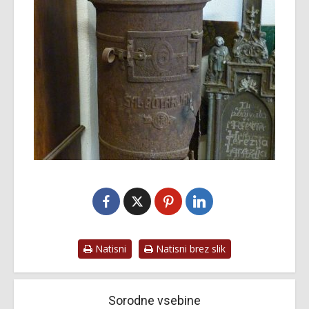
Natisni
Natisni brez slik
Sorodne vsebine