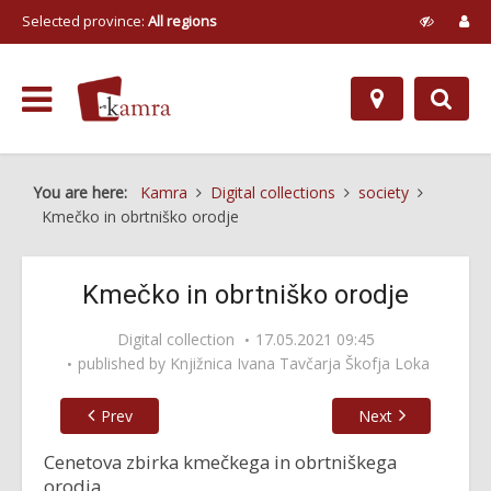
Selected province:
All regions
You are here:
Kamra
Digital collections
society
Kmečko in obrtniško orodje
Kmečko in obrtniško orodje
Digital collection
17.05.2021 09:45
published by
Knjižnica Ivana Tavčarja Škofja Loka
Prev
Next
Cenetova zbirka kmečkega in obrtniškega
orodja.