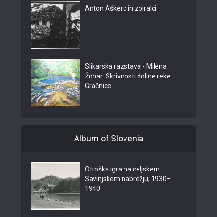
Anton Aškerc in zbiralci
Slikarska razstava - Milena
Žohar: Skrivnosti doline reke
Gračnice
Album of Slovenia
Otroška igra na celjskem
Savinjskem nabrežju, 1930–
1940