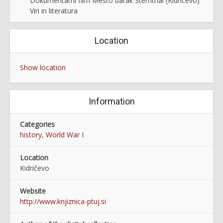
Dokumentarni film Mesto barak Sternthal (Kidričevo)
Viri in literatura
Location
Show location
Information
Categories
history
,
World War I
Location
Kidričevo
Website
http://www.knjiznica-ptuj.si