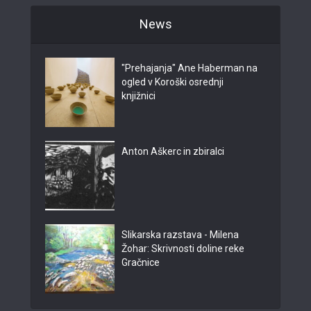
News
"Prehajanja" Ane Haberman na
ogled v Koroški osrednji
knjižnici
Anton Aškerc in zbiralci
Slikarska razstava - Milena
Žohar: Skrivnosti doline reke
Gračnice