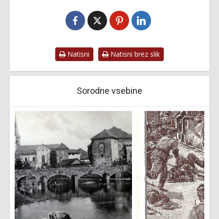
Natisni
Natisni brez slik
Sorodne vsebine