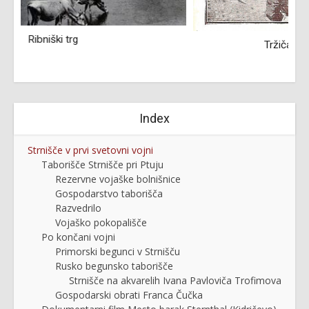
Tržičani v prvi svetovni vojni
Index
Strnišče v prvi svetovni vojni
Taborišče Strnišče pri Ptuju
Rezervne vojaške bolnišnice
Gospodarstvo taborišča
Razvedrilo
Vojaško pokopališče
Po končani vojni
Primorski begunci v Strnišču
Rusko begunsko taborišče
Strnišče na akvarelih Ivana Pavloviča Trofimova
Gospodarski obrati Franca Čučka