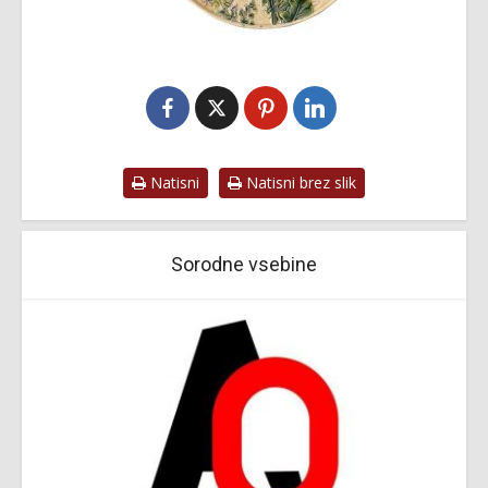
Natisni
Natisni brez slik
Sorodne vsebine