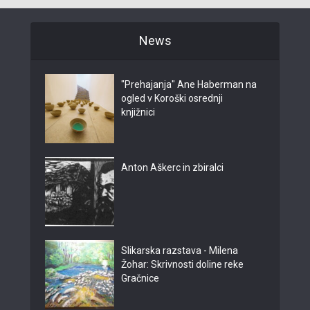
News
"Prehajanja" Ane Haberman na
ogled v Koroški osrednji
knjižnici
Anton Aškerc in zbiralci
Slikarska razstava - Milena
Žohar: Skrivnosti doline reke
Gračnice