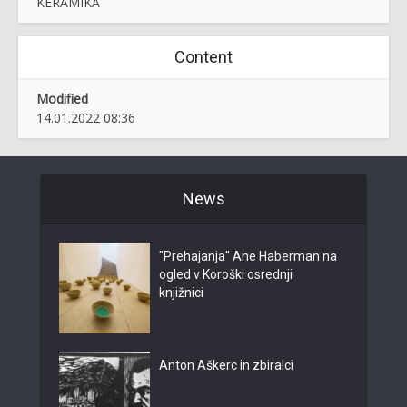
KERAMIKA
Content
Modified
14.01.2022 08:36
News
"Prehajanja" Ane Haberman na
ogled v Koroški osrednji
knjižnici
Anton Aškerc in zbiralci