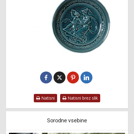
Natisni
Natisni brez slik
Sorodne vsebine