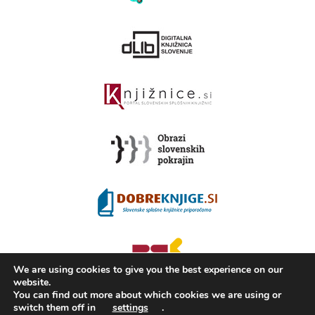
We are using cookies to give you the best experience on our
website.
You can find out more about which cookies we are using or
switch them off in
settings
.
2008 - 2026 ©
KAMRA
, Production: TrueCAD d.o.o.