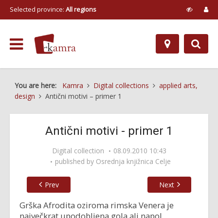
Selected province:
All regions
You are here:
Kamra
Digital collections
applied arts,
design
Antični motivi – primer 1
Antični motivi - primer 1
Digital collection
08.09.2010 10:43
published by
Osrednja knjižnica Celje
Prev
Next
Grška Afrodita oziroma rimska Venera je
največkrat upodobljena gola ali napol