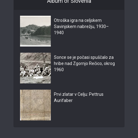
Album of Slovenia
Otroška igra na celjskem
Savinjskem nabrežju, 1930–
1940
Sonce se je počasi spuščalo za
hribe nad Zgornjo Rečico, okrog
1960
Prvi zlatar v Celju: Pettrus
Aurifaber