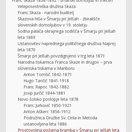
Franc Skaza 1838-1892 - šmarski domoljub in mecen
Veleposestniška družina Skaza
Franc Skaza - narodni buditelj
Skazova hiša v Šmarju pri Jelšah - zbirališče
slovenskih domoljubov v 19. stoletju
Sodna palača okrajnega sodišča v Šmarju pri Jelšah
leta 1869
Ustanovitev naprednega političnega društva Naprej
leta 1870
Šmarje pri Jelšah povzdignjeno v trg leta 1871
Narodna tiskarnica Franca Skaze in drugov – prva
slovenska tiskarna v Mariboru
Anton Tomšič 1842-1871
Hugo Tančič 1841-1918
Franc Rapoc 1842-1882
Josip Jurčič 1844-1881
Novo šolsko poslopje leta 1878
Franc Jurkovič 1850-1921
Anton Aškerc 1856-1912
Podružnica Družbe Sv. Cirila in Metoda
ustanovljena leta 1886
Prostovoljna požarna bramba v Šmarju pri Jelšah leta