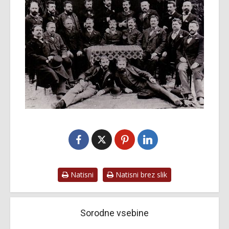
Natisni
Natisni brez slik
Sorodne vsebine