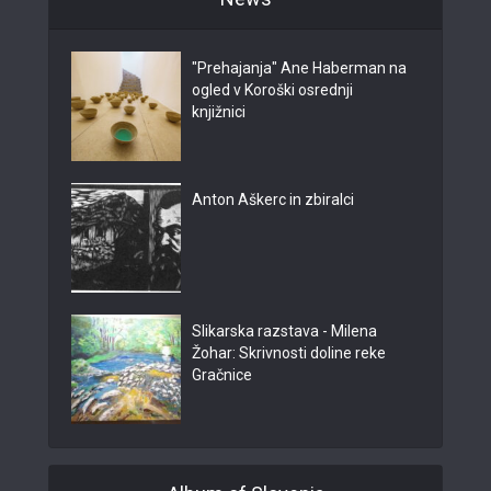
"Prehajanja" Ane Haberman na
ogled v Koroški osrednji
knjižnici
Anton Aškerc in zbiralci
Slikarska razstava - Milena
Žohar: Skrivnosti doline reke
Gračnice