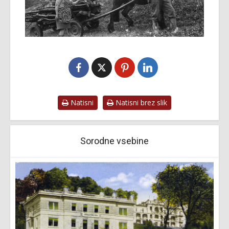
Natisni
Natisni brez slik
Sorodne vsebine