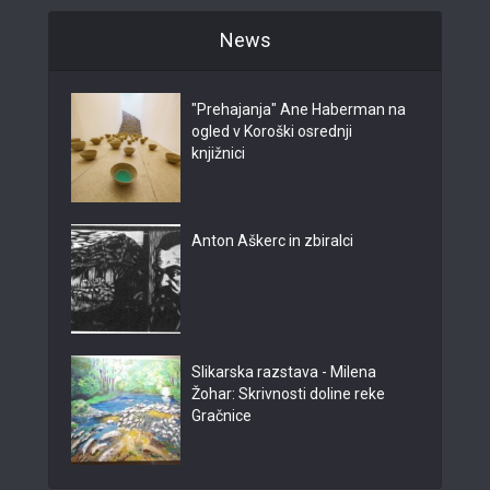
News
"Prehajanja" Ane Haberman na
ogled v Koroški osrednji
knjižnici
Anton Aškerc in zbiralci
Slikarska razstava - Milena
Žohar: Skrivnosti doline reke
Gračnice