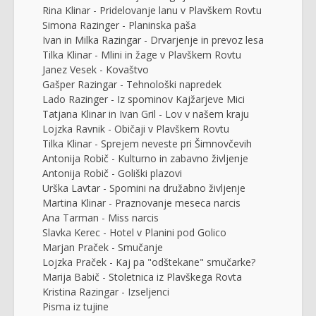
Rina Klinar - Pridelovanje lanu v Plavškem Rovtu
Simona Razinger - Planinska paša
Ivan in Milka Razingar - Drvarjenje in prevoz lesa
Tilka Klinar - Mlini in žage v Plavškem Rovtu
Janez Vesek - Kovaštvo
Gašper Razingar - Tehnološki napredek
Lado Razinger - Iz spominov Kajžarjeve Mici
Tatjana Klinar in Ivan Gril - Lov v našem kraju
Lojzka Ravnik - Običaji v Plavškem Rovtu
Tilka Klinar - Sprejem neveste pri Šimnovčevih
Antonija Robič - Kulturno in zabavno življenje
Antonija Robič - Goliški plazovi
Urška Lavtar - Spomini na družabno življenje
Martina Klinar - Praznovanje meseca narcis
Ana Tarman - Miss narcis
Slavka Kerec - Hotel v Planini pod Golico
Marjan Praček - Smučanje
Lojzka Praček - Kaj pa "odštekane" smučarke?
Marija Babič - Stoletnica iz Plavškega Rovta
Kristina Razingar - Izseljenci
Pisma iz tujine