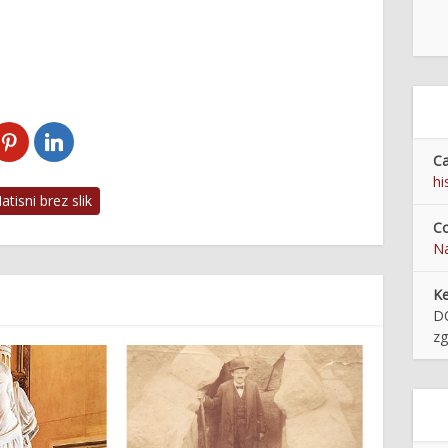
Ca
hi
tisni brez slik
Co
Na
K
D
zg