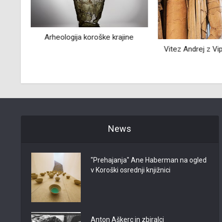
 20.
Arheologija koroške krajine
Vitez Andrej z Vi
News
"Prehajanja" Ane Haberman na ogled
v Koroški osrednji knjižnici
Anton Aškerc in zbiralci