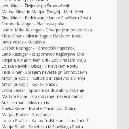
Jože Klinar - Življenje pri Šimnovčevih
Marina Klinar in Marijan Žvegelj - Martinčevi
Rina Klinar - Pridelovanje lanu v Plavškem Rovtu
Simona Razinger - Planinska paša
Ivan in Milka Razingar - Drvarjenje in prevoz lesa
Tilka Klinar - Mlini in žage v Plavškem Rovtu
Janez Vesek - Kovaštvo
Gašper Razingar - Tehnološki napredek
Lado Razinger - Iz spominov Kajžarjeve Mici
Tatjana Klinar in Ivan Gril - Lov v našem kraju
Lojzka Ravnik - Običaji v Plavškem Rovtu
Tilka Klinar - Sprejem neveste pri Šimnovčevih
Antonija Robič - Kulturno in zabavno življenje
Antonija Robič - Goliški plazovi
Urška Lavtar - Spomini na družabno življenje
Martina Klinar - Praznovanje meseca narcis
Ana Tarman - Miss narcis
Slavka Kerec - Hotel v Planini pod Golico
Marjan Praček - Smučanje
Lojzka Praček - Kaj pa "odštekane" smučarke?
Marija Babič - Stoletnica iz Plavškega Rovta