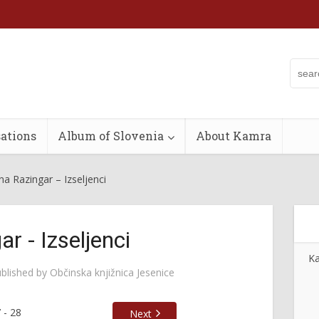
ations
Album of Slovenia
About Kamra
ina Razingar – Izseljenci
ar - Izseljenci
Ka
blished by
Občinska knjižnica Jesenice
7
-
28
Next