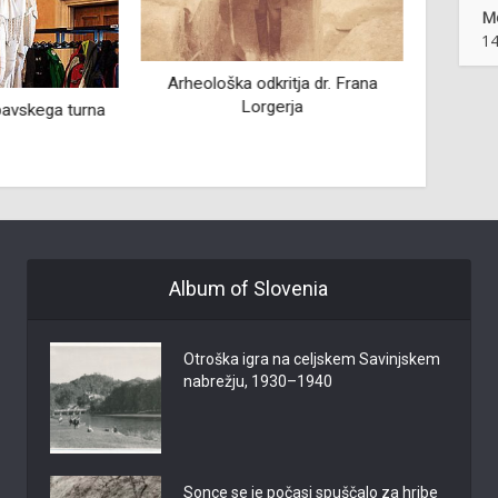
Mo
14
Arheološka odkritja dr. Frana
Ml
Lorgerja
pavskega turna
Album of Slovenia
Otroška igra na celjskem Savinjskem
nabrežju, 1930–1940
Sonce se je počasi spuščalo za hribe