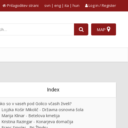
Prilagoditev strani
svn
|
eng
|
ita
|
hun
Log in / Register
MAP
Index
ko so v vaseh pod Golico včasih živeli?
Lojzka Košir Mikolič - Državna osnovna šola
Marija Klinar - Betelova kmetija
Kristina Razingar - Konarjeva domačija
Franc Smolej - Pri Žlindru