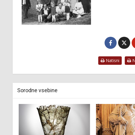
Natisni
Na
Sorodne vsebine