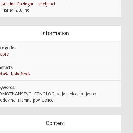
Kristina Razingar - Izseljenci
Pisma iz tujine
Information
tegories
story
ntacts
taša Kokošinek
eywords
OMOZNANSTVO, ETNOLOGIJA, Jesenice, krajevna
odovina, Planina pod Golico
Content