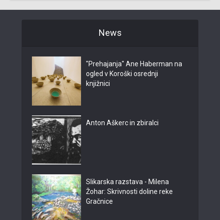
News
"Prehajanja" Ane Haberman na
ogled v Koroški osrednji
knjižnici
Anton Aškerc in zbiralci
Slikarska razstava - Milena
Žohar: Skrivnosti doline reke
Gračnice