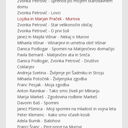
Zvonka Petrovič - Sprehod po mojem starodavnem
domu
Zvonka Petrovič - Lovci
Lojzka in Marjan Praček - Murova
Zvonka Petrovič - Star velikonočni običaj
Zvonka Petrovič - O prvi šoli
Janez in Majda Višnar - Nekaj o Murovi
Mihaela Višnar - Višnarjevi in umetna obrt Višnar
Danica Podlogar - Spomini na Matijevčevo domačijo
Pavla Bernard - Matijevčev ata in Sreča
Danica Podlogar, Zvonka Petrovič - Društvo
Coklarjev
Andreja Svetina - Življenje pri Šadrniku in Stroju
Mihaela Potočnik - Življenjska zgodba
Franc Pesjak - Moja zgodba
Anton Ravnikar - Tako smo živeli pri Mlinarju
Marija Markeš - Zgodovina rodbine Markeš
Davorin Baš - Spomini
Janez Pšenica - Moji spomini na mladost in vojna leta
Peter Klemenc - Kako smo včasih kosili
Adela Burnik - Balohovi
Franci Šranc - Ping pong na Murovi