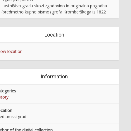
Lastništvo gradu skozi zgodovino in originalna pogodba
(predmetno kupno pismo) grofa Kromberškega iz 1822
Location
ow location
Information
tegories
story
cation
edjamski grad
thor of the digital collection