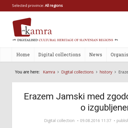
Selected province:
All regions
Home
Digital collections
News
Organis
You are here:
Kamra
Digital collections
history
Eraz
Erazem Jamski med zgodov
o izgubljen
Digital collection
09.08.2016 11:37
publi