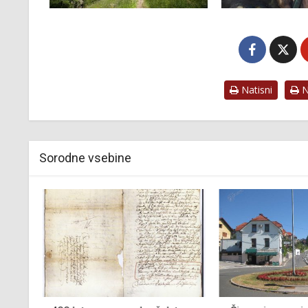
Natisni
Na
Sorodne vsebine