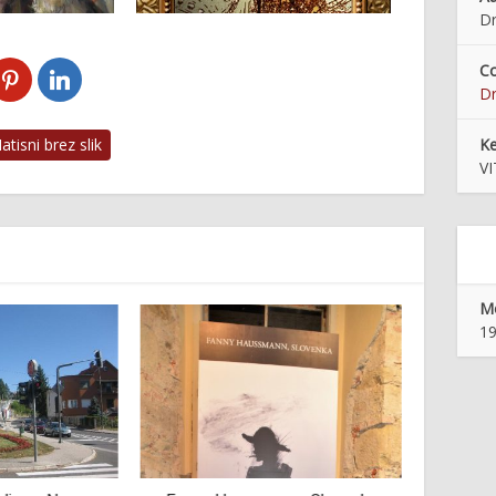
Dr
Co
Dr
tisni brez slik
K
V
Mo
19