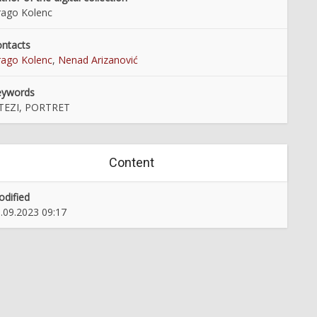
ago Kolenc
ntacts
ago Kolenc
,
Nenad Arizanović
eywords
ITEZI, PORTRET
Content
dified
.09.2023 09:17