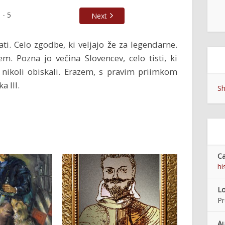
1
-
5
Next
ti. Celo zgodbe, ki veljajo že za legendarne.
. Pozna jo večina Slovencev, celo tisti, ki
o nikoli obiskali. Erazem, s pravim priimkom
a III.
Sh
Ca
hi
Lo
Pr
Au