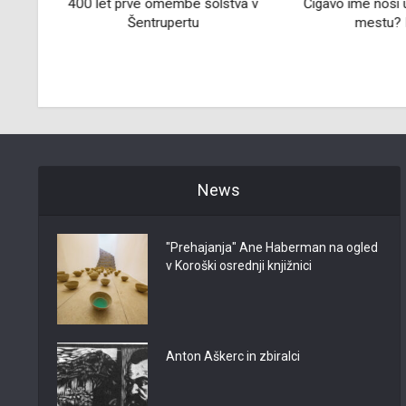
ice
400 let prve omembe šolstva v
Čigavo ime nosi 
Šentrupertu
mestu? I
News
"Prehajanja" Ane Haberman na ogled
v Koroški osrednji knjižnici
Anton Aškerc in zbiralci