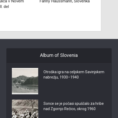
ulica v Novem
Fanny Haussmann, Slovenka
Iz 
I. del
Album of Slovenia
Otroška igra na celjskem Savinjskem
nabrežju, 1930–1940
Sonce se je počasi spuščalo za hribe
nad Zgornjo Rečico, okrog 1960