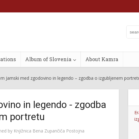
ations
Album of Slovenia
About Kamra
em Jamski med zgodovino in legendo – zgodba o izgubljenem portret
ino in legendo - zgodba
Er
em portretu
iz
shed by
Knjižnica Bena Zupančiča Postojna