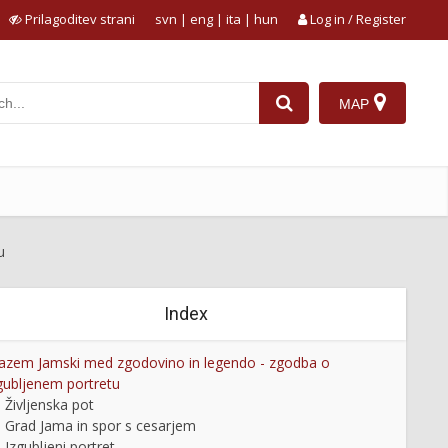
Prilagoditev strani
svn
|
eng
|
ita
|
hun
Log in / Register
MAP
u
Index
azem Jamski med zgodovino in legendo - zgodba o
gubljenem portretu
Življenska pot
Grad Jama in spor s cesarjem
Izgubljeni portret