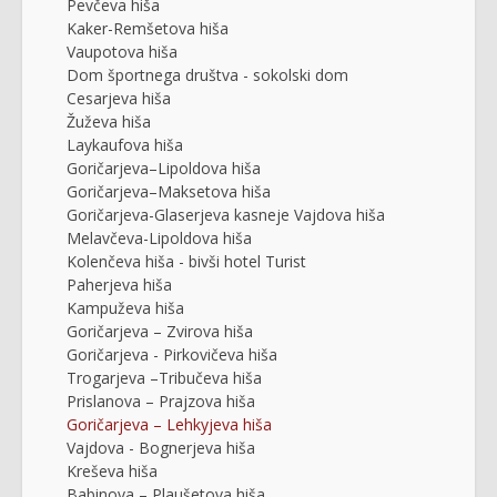
Pevčeva hiša
Kaker-Remšetova hiša
Vaupotova hiša
Dom športnega društva - sokolski dom
Cesarjeva hiša
Žuževa hiša
Laykaufova hiša
Goričarjeva–Lipoldova hiša
Goričarjeva–Maksetova hiša
Goričarjeva-Glaserjeva kasneje Vajdova hiša
Melavčeva-Lipoldova hiša
Kolenčeva hiša - bivši hotel Turist
Paherjeva hiša
Kampuževa hiša
Goričarjeva – Zvirova hiša
Goričarjeva - Pirkovičeva hiša
Trogarjeva –Tribučeva hiša
Prislanova – Prajzova hiša
Goričarjeva – Lehkyjeva hiša
Vajdova - Bognerjeva hiša
Kreševa hiša
Babinova – Plaušetova hiša