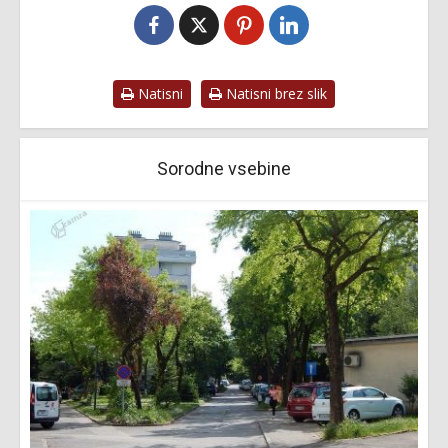
Natisni
Natisni brez slik
Sorodne vsebine