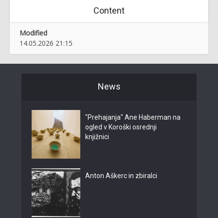
Content
Modified
14.05.2026 21:15
News
"Prehajanja" Ane Haberman na
ogled v Koroški osrednji
knjižnici
Anton Aškerc in zbiralci