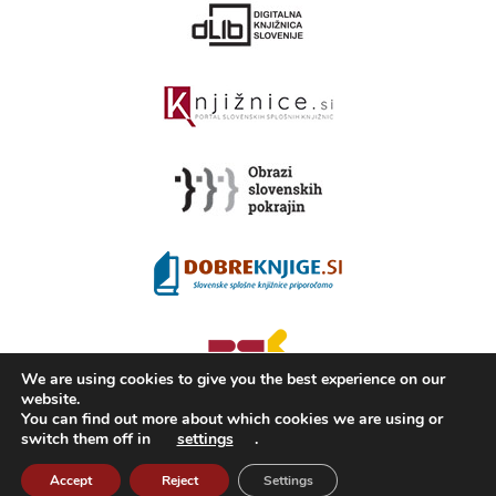
We are using cookies to give you the best experience on our
website.
You can find out more about which cookies we are using or
switch them off in
settings
.
2008 - 2026 ©
KAMRA
, Production: TrueCAD d.o.o.
Accept
Reject
Settings
About Kamra
Terms of use
ISSN 2350-5559