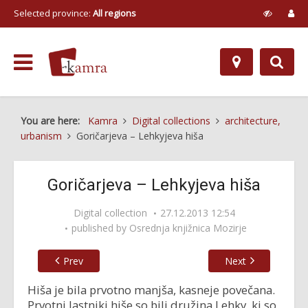
Selected province:
All regions
You are here:
Kamra
Digital collections
architecture,
urbanism
Goričarjeva – Lehkyjeva hiša
Goričarjeva – Lehkyjeva hiša
Digital collection
27.12.2013 12:54
published by
Osrednja knjižnica Mozirje
Prev
Next
Hiša je bila prvotno manjša, kasneje povečana.
Prvotni lastniki hiše so bili družina Lehky, ki so