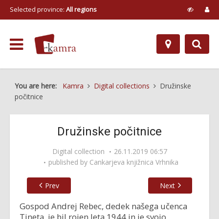
Selected province:
All regions
You are here:
Kamra
Digital collections
Družinske
počitnice
Družinske počitnice
Digital collection
26.11.2019 06:57
published by
Cankarjeva knjižnica Vrhnika
Prev
Next
Gospod Andrej Rebec, dedek našega učenca
Tineta, je bil rojen leta 1944 in je svojo