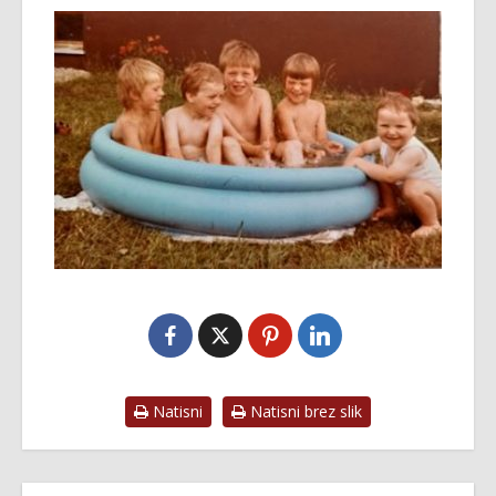
Natisni
Natisni brez slik