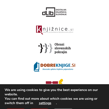
We are using cookies to give you the best experience on our
website.
You can find out more about which cookies we are using or
switch them off in
settings
.
2008 - 2026 ©
KAMRA
, Production: TrueCAD d.o.o.