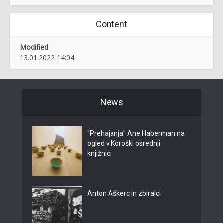
Content
Modified
13.01.2022 14:04
News
"Prehajanja" Ane Haberman na
ogled v Koroški osrednji
knjižnici
Anton Aškerc in zbiralci