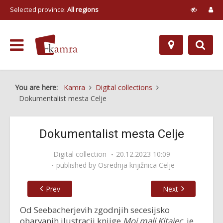
Selected province:
All regions
You are here:
Kamra
Digital collections
Dokumentalist mesta Celje
Dokumentalist mesta Celje
Digital collection
20.12.2023 10:09
published by
Osrednja knjižnica Celje
Prev
Next
Od Seebacherjevih zgodnjih secesijsko
obarvanih ilustracij knjige
Moj mali Kitajec,
je