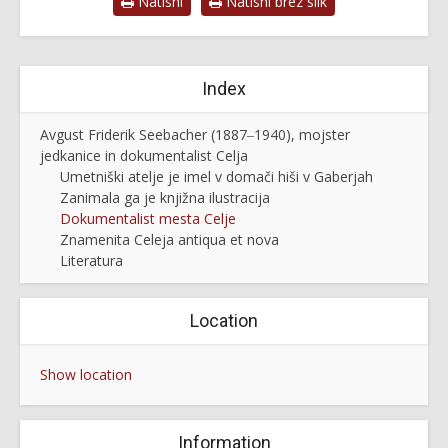
Natisni
Natisni brez slik
Index
Avgust Friderik Seebacher (1887‒1940), mojster
jedkanice in dokumentalist Celja
Umetniški atelje je imel v domači hiši v Gaberjah
Zanimala ga je knjižna ilustracija
Dokumentalist mesta Celje
Znamenita Celeja antiqua et nova
Literatura
Location
Show location
Information