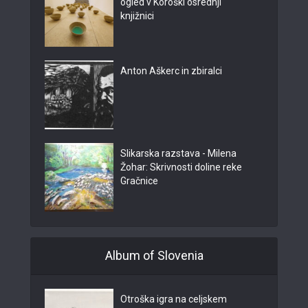
ogled v Koroški osrednji
knjižnici
Anton Aškerc in zbiralci
Slikarska razstava - Milena
Žohar: Skrivnosti doline reke
Gračnice
Album of Slovenia
Otroška igra na celjskem