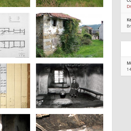
Co
Dr
K
Br
Mo
14