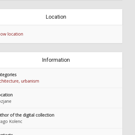
Location
ow location
Information
tegories
chitecture, urbanism
cation
ozjane
thor of the digital collection
ago Kolenc