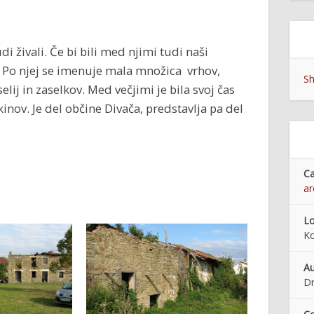
udi živali. Če bi bili med njimi tudi naši
a. Po njej se imenuje mala množica vrhov,
Sh
elij in zaselkov. Med večjimi je bila svoj čas
inov. Je del občine Divača, predstavlja pa del
Ca
ar
Lo
K
Au
Dr