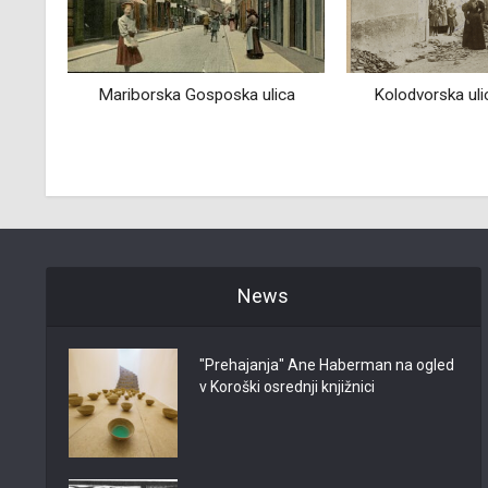
ca
Kolodvorska ulica v Ljubljani
Arhitektura se
Goričkega prve 
stole
News
"Prehajanja" Ane Haberman na ogled
v Koroški osrednji knjižnici