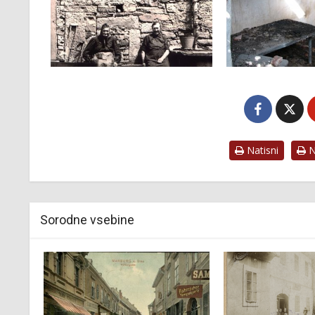
Natisni
Na
Sorodne vsebine