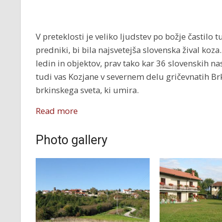
V preteklosti je veliko ljudstev po božje častilo t
predniki, bi bila najsvetejša slovenska žival koz
ledin in objektov, prav tako kar 36 slovenskih nas
tudi vas Kozjane v severnem delu gričevnatih Brk
brkinskega sveta, ki umira.
Read more
Photo gallery