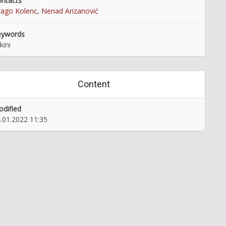
ntacts
ago Kolenc
,
Nenad Arizanović
eywords
kini
Content
dified
.01.2022 11:35