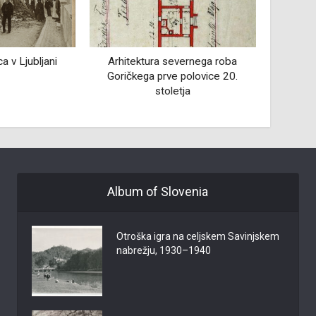
vernega roba
Mariborske Benetke
Življe
polovice 20.
tja
Album of Slovenia
Otroška igra na celjskem Savinjskem
nabrežju, 1930–1940