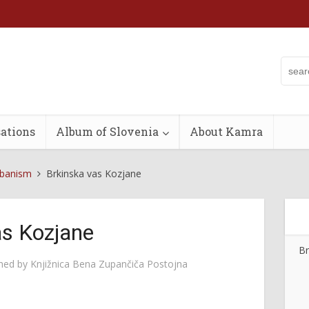
ations
Album of Slovenia
About Kamra
rbanism
Brkinska vas Kozjane
as Kozjane
Br
shed by
Knjižnica Bena Zupančiča Postojna