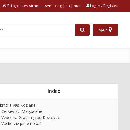
Prilagoditev strani
svn
|
eng
|
ita
|
hun
Log in / Register
MAP
Index
kinska vas Kozjane
Cerkev sv. Magdalene
Vzpetina Grad in grad Kozlovec
Vaško življenje nekoč