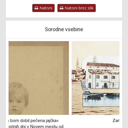
Natisni
Natisni brez slik
Sorodne vsebine
Zanimivi Izolani
d