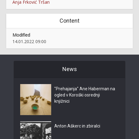
Anja Frković Tršan
Content
Modified
14.01.2022 09:00
News
"Prehajanja" Ane Haberman na
ogled v Koroški osrednji
knjižnici
Anton Aškerc in zbiralci