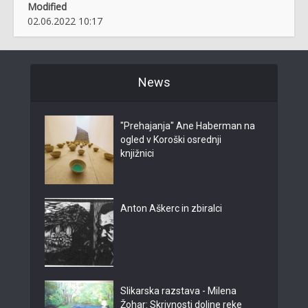
Modified
02.06.2022 10:17
News
"Prehajanja" Ane Haberman na
ogled v Koroški osrednji
knjižnici
Anton Aškerc in zbiralci
Slikarska razstava - Milena
Žohar: Skrivnosti doline reke