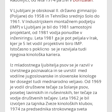
V Ljubljani je obiskoval II. državno gimnazijo
(Poljane) do 1958 in Tehniško srednjo šolo do
1961. V Industrijskem montažnem podjetju
(IMP) v Ljubljani je bil do 1981 samostojni
projektant, od 1981 vodja ponudbe v
inženiringu. Leta 1981 ga je pot peljala v Irak,
kjer je 5 let vodil projektivni biro IMP.
Istočasno s poklicno se je razvijala tudi
njegova kinološka kariera.
Iz mladostnega ljubitelja psov se je razvil v
izvrstnega poznavalca in se uvrstil med
vodilne jugoslovanske in slovenske kinologe
ter dosegel tudi mednarodno veljavo. Od 1969
je vodil društvene tečaje za šolanje psov,
posebej lavinskih in ruševinskih, ter tečaje za
vodje društvenih tečajev. Leta 1962 je bil
izvoljen za tajnika Zveze kinoloških klubov,
1974 za predsednika strokovnega sveta