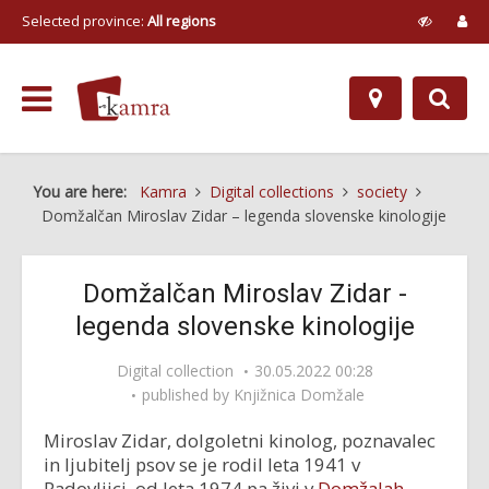
Selected province:
All regions
You are here:
Kamra
Digital collections
society
Domžalčan Miroslav Zidar – legenda slovenske kinologije
Domžalčan Miroslav Zidar -
legenda slovenske kinologije
Digital collection
30.05.2022 00:28
published by
Knjižnica Domžale
Miroslav Zidar, dolgoletni kinolog, poznavalec
in ljubitelj psov se je rodil leta 1941 v
Radovljici, od leta 1974 pa živi v
Domžalah
.