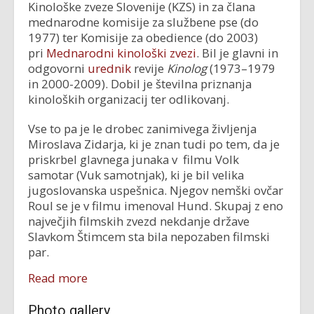
Kinološke zveze Slovenije (KZS) in za člana
mednarodne komisije za službene pse (do
1977) ter Komisije za obedience (do 2003)
pri
Mednarodni kinološki zvezi
. Bil je glavni in
odgovorni
urednik
revije
Kinolog
(1973–1979
in 2000-2009). Dobil je številna priznanja
kinoloških organizacij ter odlikovanj.
Vse to pa je le drobec zanimivega življenja
Miroslava Zidarja, ki je znan tudi po tem, da je
priskrbel glavnega junaka v filmu Volk
samotar (Vuk samotnjak), ki je bil velika
jugoslovanska uspešnica. Njegov nemški ovčar
Roul se je v filmu imenoval Hund. Skupaj z eno
največjih filmskih zvezd nekdanje države
Slavkom Štimcem sta bila nepozaben filmski
par.
Read more
Photo gallery