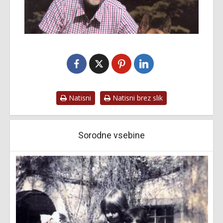
Natisni
Natisni brez slik
Sorodne vsebine