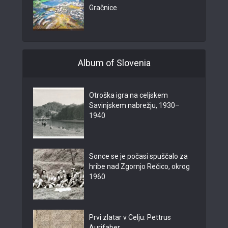
Gračnice
Album of Slovenia
Otroška igra na celjskem
Savinjskem nabrežju, 1930–
1940
Sonce se je počasi spuščalo za
hribe nad Zgornjo Rečico, okrog
1960
Prvi zlatar v Celju: Pettrus
Aurifaber