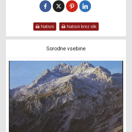
Natisni
Natisni brez slik
Sorodne vsebine