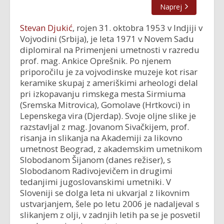
Naprej
Stevan Djukić
, rojen 31. oktobra 1953 v lndjiji v
Vojvodini (Srbija), je leta 1971 v Novem Sadu
diplomiral na Primenjeni umetnosti v razredu
prof. mag. Ankice Oprešnik. Po njenem
priporočilu je za vojvodinske muzeje kot risar
keramike skupaj z ameriškimi arheologi delal
pri izkopavanju rimskega mesta Sirmiuma
(Sremska Mitrovica), Gomolave (Hrtkovci) in
Lepenskega vira (Djerdap). Svoje oljne slike je
razstavljal z mag. Jovanom Sivačkijem, prof.
risanja in slikanja na Akademiji za likovno
umetnost Beograd, z akademskim umetnikom
Slobodanom Šijanom (danes režiser), s
Slobodanom Radivojevičem in drugimi
tedanjimi jugoslovanskimi umetniki. V
Sloveniji se dolga leta ni ukvarjal z likovnim
ustvarjanjem, šele po letu 2006 je nadaljeval s
slikanjem z olji, v zadnjih letih pa se je posvetil