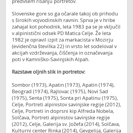
predvsem risanju portretov.
Slovenske gore so ga očarale takoj ob prihodu
s širokih vojvodinskih ravnin. Sprva je v hribe
zahajal kot pohodnik, leta 1983 pa se je vključil
v alpinistični odsek PD Matica Celje. Že leta
1982 je opravil izpit za markacista v Mozirju
(evidenčna številka 22) in vrsto let sodeloval v
akcijah vzdrževanja, čiščenja in označevanja
poti v Kamniško-Savinjskih Alpah.
Razstave oljnih slik in portretov:
Sombor (1973), Apatin (1973), Apatin (1974),
Beograd (1974), Rajlovac (1975), Novi Sad
(1975), Senta (1975), Sonta pri Apatinu (1975),
Celje, Portreti alpinistov savinjske regije (2012),
Celje, Portreti in doprsni kip Alfreda Nobela,
Solčava, Portreti alpinistov savinjske regije
(2012), Celje, Galerija sv. Jožefa (2014), Solčava,
Kulturni center Rinka (2014), Gevgelija, Galerija