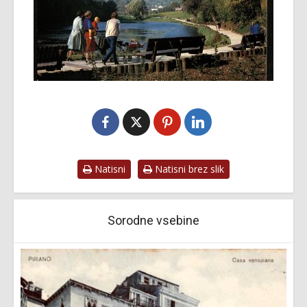
Natisni
Natisni brez slik
Sorodne vsebine