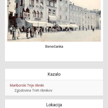
Benečanka
M
Kazalo
Mariborski Trije ribniki
Zgodovina Treh ribnikov
Lokacija