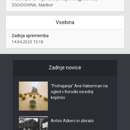
ZGODOVINA, Maribor
Vsebina
Zadnja sprememba
14.04.2023 15:18
Zadnje novice
"Prehajanja" Ane Haberman na
ogled v Koroški osrednji
knjižnici
Anton Aškerc in zbiralci