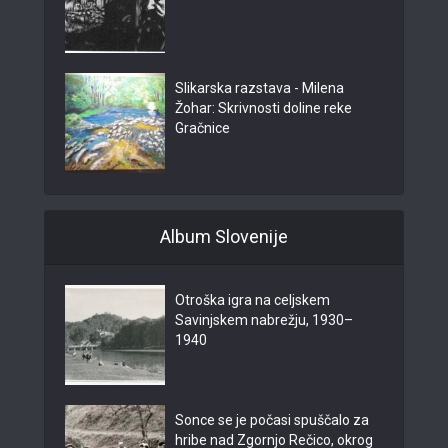
Slikarska razstava - Milena
Žohar: Skrivnosti doline reke
Gračnice
Album Slovenije
Otroška igra na celjskem
Savinjskem nabrežju, 1930–
1940
Sonce se je počasi spuščalo za
hribe nad Zgornjo Rečico, okrog