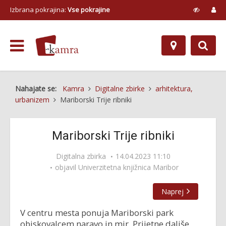
Izbrana pokrajina:
Vse pokrajine
Nahajate se:
Kamra
Digitalne zbirke
arhitektura,
urbanizem
Mariborski Trije ribniki
Mariborski Trije ribniki
Digitalna zbirka
14.04.2023 11:10
objavil
Univerzitetna knjižnica Maribor
Naprej
V centru mesta ponuja Mariborski park
obiskovalcem naravo in mir. Prijetne daljše