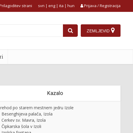
Prilagoditev strani
svn
|
eng
|
ita
|
hun
Prijava / Registracija
ZEMLJEVID
ri
Kazalo
rehod po starem mestnem jedru Izole
Besenghijeva palača, Izola
Cerkev sv. Mavra, Izola
Čipkarska šola v Izoli
Izolska fontana