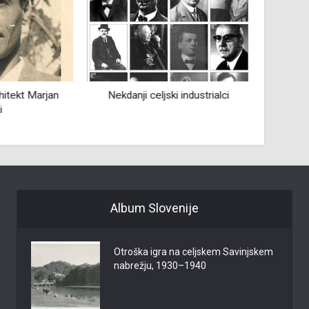
rhitekt Marjan
Nekdanji celjski industrialci
Me
i
Album Slovenije
Otroška igra na celjskem Savinjskem
nabrežju, 1930–1940