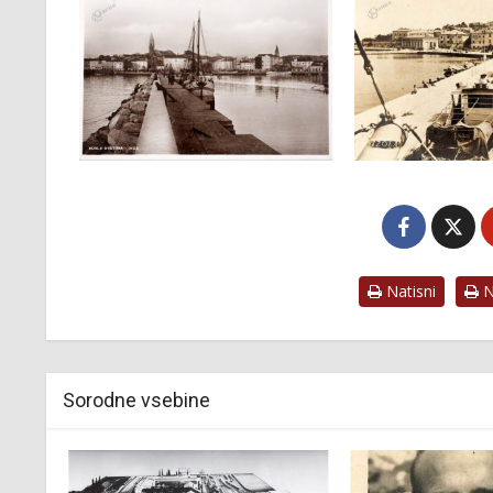
Natisni
Na
Sorodne vsebine