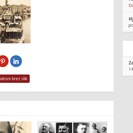
Da
Kl
po
Z
14
tisni brez slik