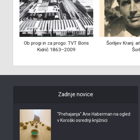
Ob progi in za progo: TVT Boris
Šorlijev Kranj: a
Kidrič 1863–2009
Šorl
Zadnje novice
"Prehajanja" Ane Haberman na ogled
v Koroški osrednji knjižnici