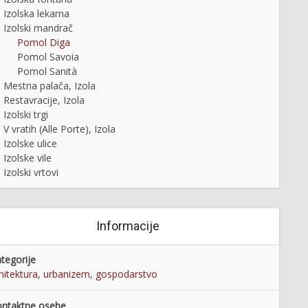
Izolska lekarna
Izolski mandrač
Pomol Diga
Pomol Savoia
Pomol Sanità
Mestna palača, Izola
Restavracije, Izola
Izolski trgi
V vratih (Alle Porte), Izola
Izolske ulice
Izolske vile
Izolski vrtovi
Informacije
tegorije
hitektura, urbanizem
,
gospodarstvo
ntaktne osebe