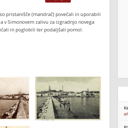
 so pristanišče (mandrač) povečali in uporabili
la v Simonovem zalivu za izgradnjo novega
ali in poglobili ter podaljšali pomol.
Ka
ar
Ko