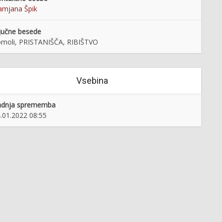
mjana Špik
jučne besede
moli, PRISTANIŠČA, RIBIŠTVO
Vsebina
adnja sprememba
.01.2022 08:55