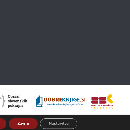
Zavrni
Nastavitve
O Kamri
Pogoji uporabe
Izjava o dostopnosti
ISSN 2350-5559