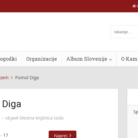
dogodki
Organizacije
Album Slovenije
O Kam
nizem
Pomol Diga
 Diga
Sp
objavil
Mestna knjižnica Izola
-
17
Naprej