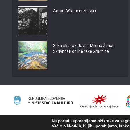
Anton Aškerc in zbiralci
Slikarska razstava - Milena Žohar:
Skrivnosti doline reke Gračnice
Na portalu uporabljamo piškotke za zagota
2008 - 2026 ©
Portal KAMRA
, Izdelava: TrueCAD d.o.o.
Več o piškotkih, ki jih uporabljamo, lahko 