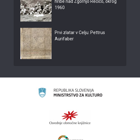
hribe nad Zgornjo Rečico, okrog
1960
Prvi zlatar v Celju: Pettrus
Aurifaber