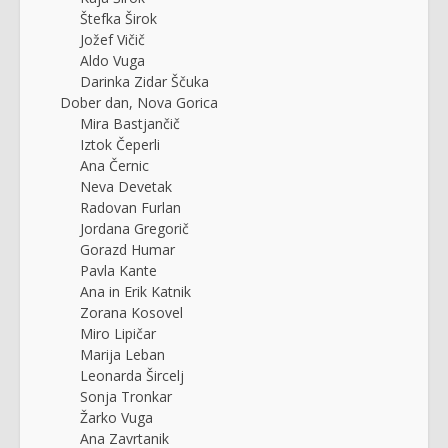
Štefka Širok
Jožef Vičič
Aldo Vuga
Darinka Zidar Ščuka
Dober dan, Nova Gorica
Mira Bastjančič
Iztok Čeperli
Ana Černic
Neva Devetak
Radovan Furlan
Jordana Gregorič
Gorazd Humar
Pavla Kante
Ana in Erik Katnik
Zorana Kosovel
Miro Lipičar
Marija Leban
Leonarda Šircelj
Sonja Tronkar
Žarko Vuga
Ana Zavrtanik