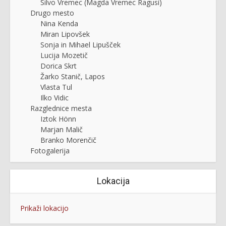
Silvo Vremec (Magda Vremec Ragusi)
Drugo mesto
Nina Kenda
Miran Lipovšek
Sonja in Mihael Lipušček
Lucija Mozetič
Dorica Skrt
Žarko Stanič, Lapos
Vlasta Tul
Ilko Vidic
Razglednice mesta
Iztok Hönn
Marjan Malič
Branko Morenčič
Fotogalerija
Lokacija
Prikaži lokacijo