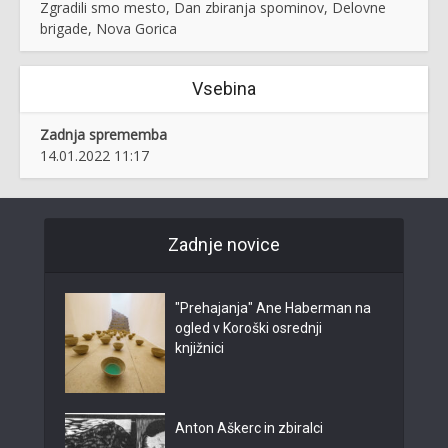
Zgradili smo mesto, Dan zbiranja spominov, Delovne
brigade, Nova Gorica
Vsebina
Zadnja sprememba
14.01.2022 11:17
Zadnje novice
"Prehajanja" Ane Haberman na
ogled v Koroški osrednji
knjižnici
Anton Aškerc in zbiralci