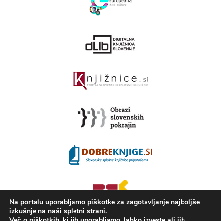
Na portalu uporabljamo piškotke za zagotavljanje najboljše
izkušnje na naši spletni strani.
Več o piškotkih, ki jih uporabljamo, lahko izveste ali jih