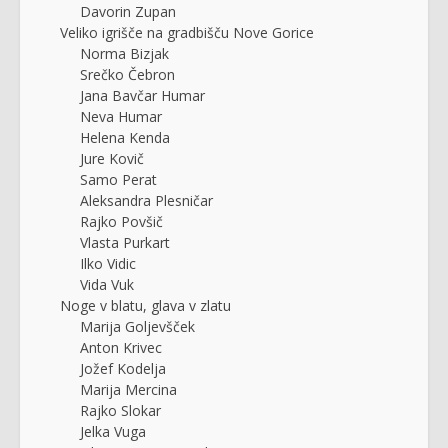
Davorin Zupan
Veliko igrišče na gradbišču Nove Gorice
Norma Bizjak
Srečko Čebron
Jana Bavčar Humar
Neva Humar
Helena Kenda
Jure Kovič
Samo Perat
Aleksandra Plesničar
Rajko Povšič
Vlasta Purkart
Ilko Vidic
Vida Vuk
Noge v blatu, glava v zlatu
Marija Goljevšček
Anton Krivec
Jožef Kodelja
Marija Mercina
Rajko Slokar
Jelka Vuga