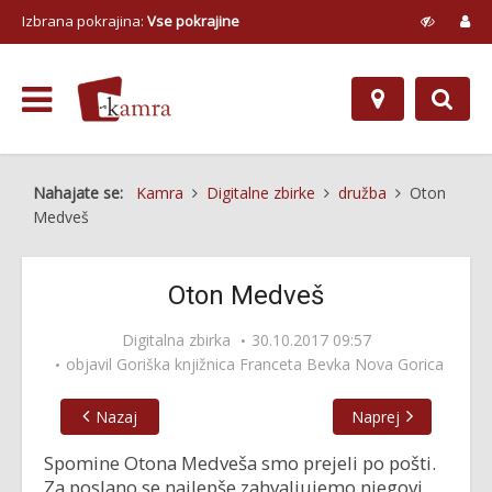
Izbrana pokrajina:
Vse pokrajine
Nahajate se:
Kamra
Digitalne zbirke
družba
Oton
Medveš
Oton Medveš
Digitalna zbirka
30.10.2017 09:57
objavil
Goriška knjižnica Franceta Bevka Nova Gorica
Nazaj
Naprej
Spomine Otona Medveša smo prejeli po pošti.
Za poslano se najlepše zahvaljujemo njegovi