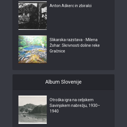
Anton Aškerc in zbiralci
Slikarska razstava - Milena
Žohar: Skrivnosti doline reke
Gračnice
Album Slovenije
Otroška igra na celjskem
Savinjskem nabrežju, 1930–
1940