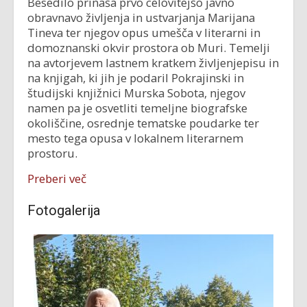
Besedilo prinaša prvo celovitejšo javno
obravnavo življenja in ustvarjanja Marijana
Tineva ter njegov opus umešča v literarni in
domoznanski okvir prostora ob Muri. Temelji
na avtorjevem lastnem kratkem življenjepisu in
na knjigah, ki jih je podaril Pokrajinski in
študijski knjižnici Murska Sobota, njegov
namen pa je osvetliti temeljne biografske
okoliščine, osrednje tematske poudarke ter
mesto tega opusa v lokalnem literarnem
prostoru.
Preberi več
Fotogalerija