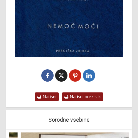
Natisni
Natisni brez slik
Sorodne vsebine