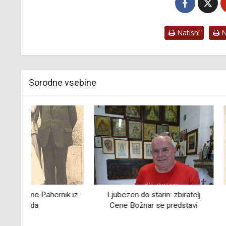
Natisni
Na
Sorodne vsebine
ik iz
Ljubezen do starin: zbiratelj
Sprehodi po L
Cene Božnar se predstavi
Posavju: Ježica, 