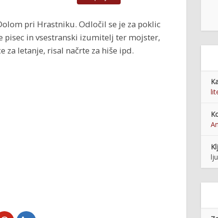
Dolom pri Hrastniku. Odločil se je za poklic
e pisec in vsestranski izumitelj ter mojster,
 za letanje, risal načrte za hiše ipd.
Ka
li
Ko
An
Kl
lj