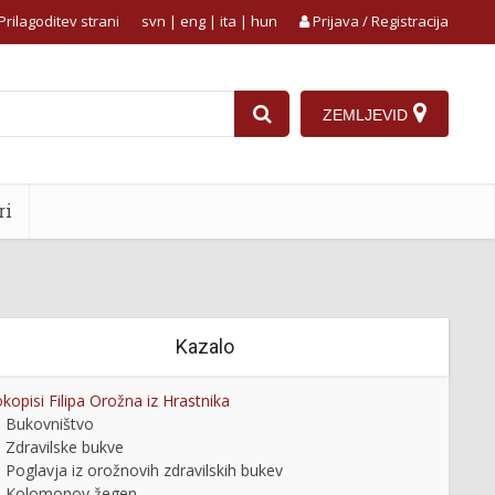
Prilagoditev strani
svn
|
eng
|
ita
|
hun
Prijava / Registracija
ZEMLJEVID
ri
Kazalo
kopisi Filipa Orožna iz Hrastnika
Bukovništvo
Zdravilske bukve
Poglavja iz orožnovih zdravilskih bukev
Kolomonov žegen