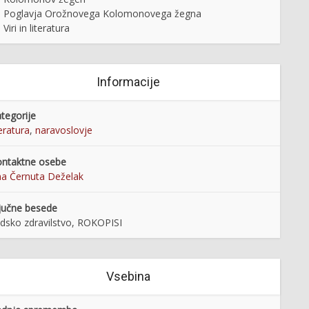
Poglavja Orožnovega Kolomonovega žegna
Viri in literatura
Informacije
tegorije
teratura
,
naravoslovje
ntaktne osebe
a Černuta Deželak
jučne besede
udsko zdravilstvo, ROKOPISI
Vsebina