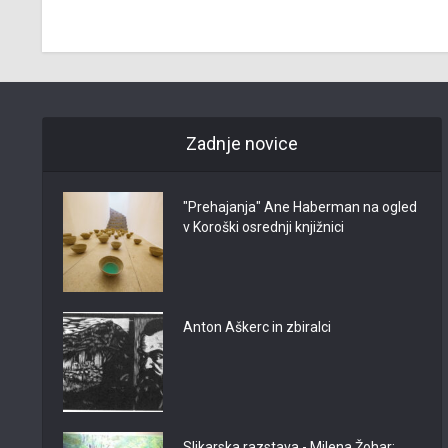
Zadnje novice
"Prehajanja" Ane Haberman na ogled
v Koroški osrednji knjižnici
Anton Aškerc in zbiralci
Slikarska razstava - Milena Žohar: