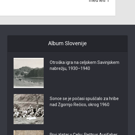
med leti 1913 in 1919
Album Slovenije
Otroška igra na celjskem Savinjskem
nabrežju, 1930–1940
Sonce se je počasi spuščalo za hribe
nad Zgornjo Rečico, okrog 1960
Prvi zlatar v Celju: Pettrus Aurifaber