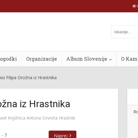
dogodki
Organizacije
Album Slovenije
O Kam
si Filipa Orožna iz Hrastnika
ožna iz Hrastnika
Ro
avil
Knjižnica Antona Sovreta Hrastnik
1
-
7
Naprej