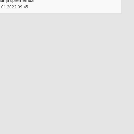
adnja sprememba
.01.2022 09:45
rč: "Pisati resnico, ki bi
Bistriški izviri
 s papirja zaživela ..."