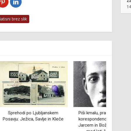
Z
14
tisni brez slik
jubljanskem
Piši kmalu, prav kmalu in veliko:
Ivan Pot
Savlje in Kleče
korespondenca med Miranom
potem
Jarcem in Božidarjem Jakcem