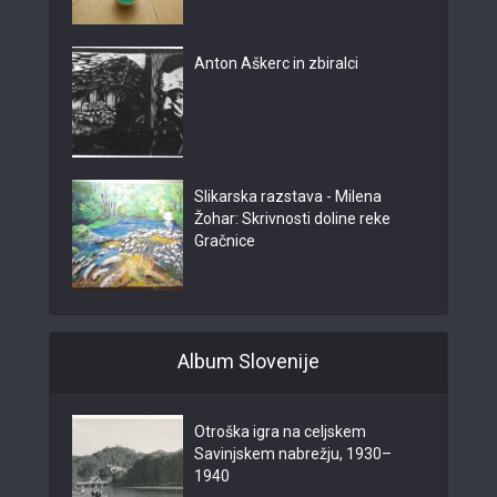
Anton Aškerc in zbiralci
Slikarska razstava - Milena
Žohar: Skrivnosti doline reke
Gračnice
Album Slovenije
Otroška igra na celjskem
Savinjskem nabrežju, 1930–
1940