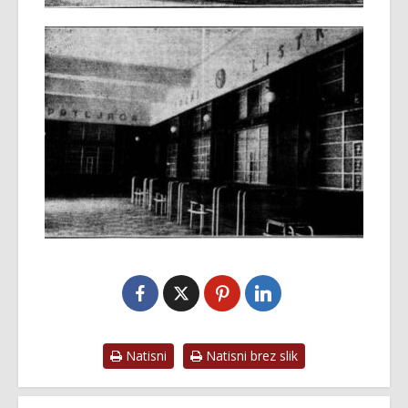
Natisni
Natisni brez slik