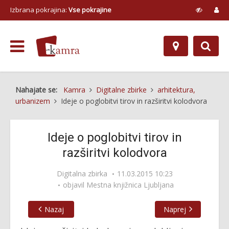
Izbrana pokrajina:
Vse pokrajine
Nahajate se:
Kamra
Digitalne zbirke
arhitektura,
urbanizem
Ideje o poglobitvi tirov in razširitvi kolodvora
Ideje o poglobitvi tirov in
razširitvi kolodvora
Digitalna zbirka
11.03.2015 10:23
objavil
Mestna knjižnica Ljubljana
Nazaj
Naprej