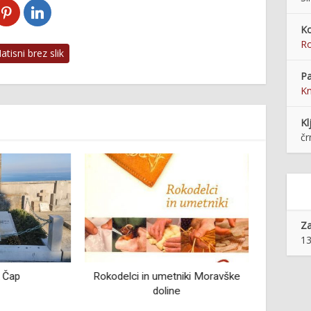
Ko
Ro
tisni brez slik
Pa
Kn
Kl
čr
Z
13
tniki Moravške
Zgodbe iz preteklosti Izole
ne