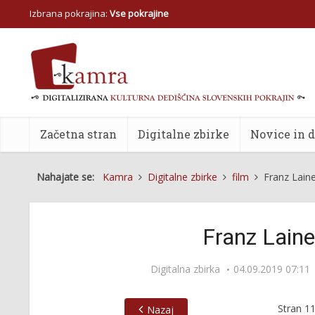
Izbrana pokrajina:
Vse pokrajine
Začetna stran
Digitalne zbirke
Novice in 
Nahajate se:
Kamra
Digitalne zbirke
film
Franz Laine
Franz Laine
Digitalna zbirka
04.09.2019 07:11
Stran
1
Nazaj