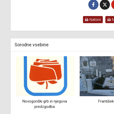
Natisni
Na
Sorodne vsebine
va
František Čap
Rokodelci in ume
doli