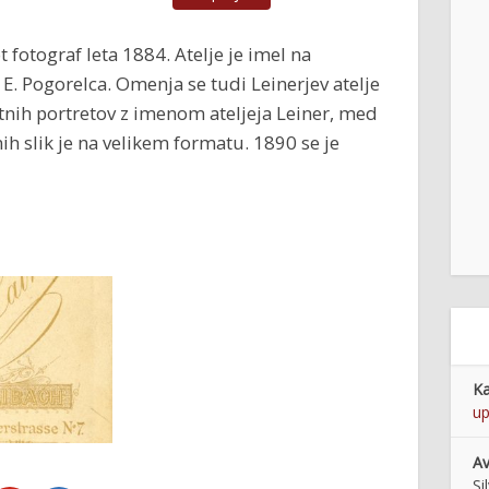
t fotograf leta 1884. Atelje je imel na
e E. Pogorelca. Omenja se tudi Leinerjev atelje
netnih portretov z imenom ateljeja Leiner, med
ih slik je na velikem formatu. 1890 se je
Ka
up
Av
Si