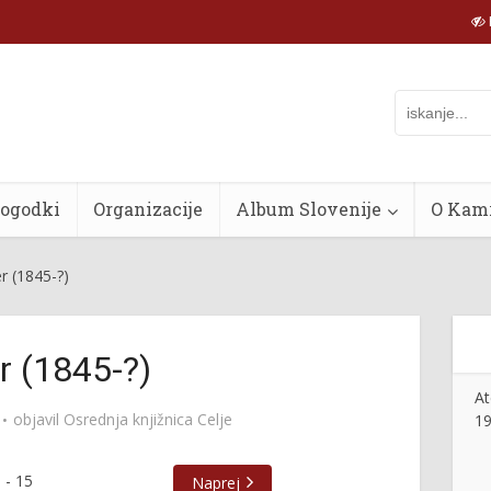
dogodki
Organizacije
Album Slovenije
O Kam
r (1845-?)
r (1845-?)
At
objavil
Osrednja knjižnica Celje
19
1
-
15
Naprej