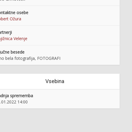
ntaktne osebe
bert Ožura
rtnerji
jižnica Velenje
jučne besede
no bela fotografija, FOTOGRAFI
Vsebina
adnja sprememba
.01.2022 14:00
Pirihovo stoletje
Srednjeveški tlakovci na
Slovenskem