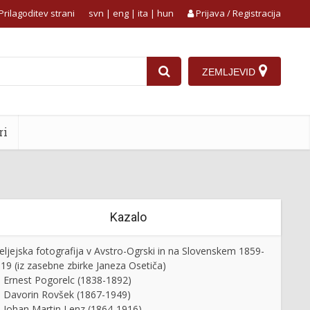
Prilagoditev strani
svn
|
eng
|
ita
|
hun
Prijava / Registracija
ZEMLJEVID
ri
Kazalo
eljejska fotografija v Avstro-Ogrski in na Slovenskem 1859-
19 (iz zasebne zbirke Janeza Osetiča)
Ernest Pogorelc (1838-1892)
Davorin Rovšek (1867-1949)
Johan Martin Lenz (1864-1916)