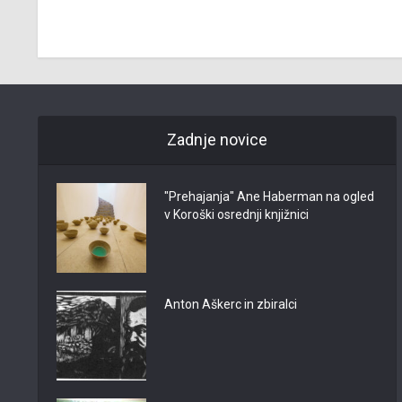
Zadnje novice
"Prehajanja" Ane Haberman na ogled
v Koroški osrednji knjižnici
Anton Aškerc in zbiralci