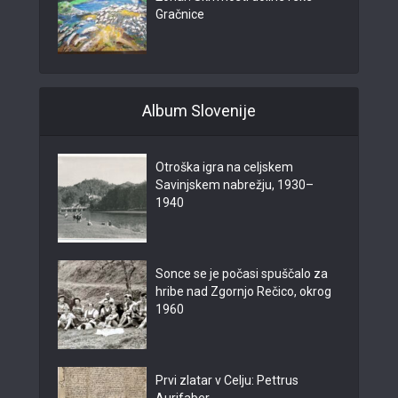
Gračnice
Album Slovenije
Otroška igra na celjskem
Savinjskem nabrežju, 1930–
1940
Sonce se je počasi spuščalo za
hribe nad Zgornjo Rečico, okrog
1960
Prvi zlatar v Celju: Pettrus