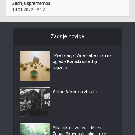
Zadnja sprememba
14.01.2022 08:22
Zadnje novice
"Prehajanja" Ane Haberman na
ogled v Koroški osrednji
knjižnici
Anton Aškerc in zbiralci
Slikarska razstava - Milena
Žohar: Skrivnosti doline reke