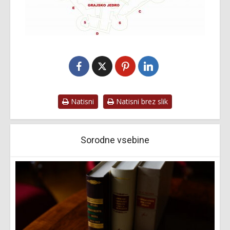
Natisni
Natisni brez slik
Sorodne vsebine