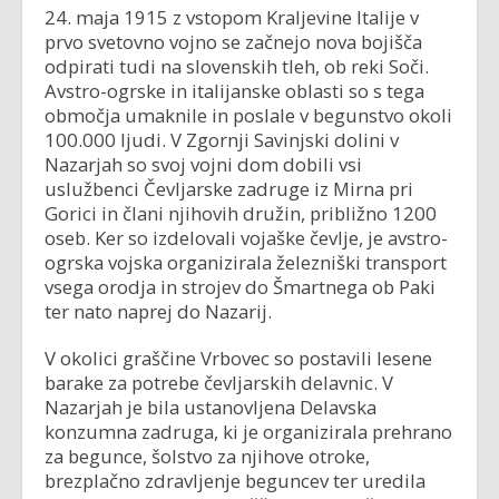
24. maja 1915 z vstopom Kraljevine Italije v
prvo svetovno vojno se začnejo nova bojišča
odpirati tudi na slovenskih tleh, ob reki Soči.
Avstro-ogrske in italijanske oblasti so s tega
območja umaknile in poslale v begunstvo okoli
100.000 ljudi. V Zgornji Savinjski dolini v
Nazarjah so svoj vojni dom dobili vsi
uslužbenci Čevljarske zadruge iz Mirna pri
Gorici in člani njihovih družin, približno 1200
oseb. Ker so izdelovali vojaške čevlje, je avstro-
ogrska vojska organizirala železniški transport
vsega orodja in strojev do Šmartnega ob Paki
ter nato naprej do Nazarij.
V okolici graščine Vrbovec so postavili lesene
barake za potrebe čevljarskih delavnic. V
Nazarjah je bila ustanovljena Delavska
konzumna zadruga, ki je organizirala prehrano
za begunce, šolstvo za njihove otroke,
brezplačno zdravljenje beguncev ter uredila