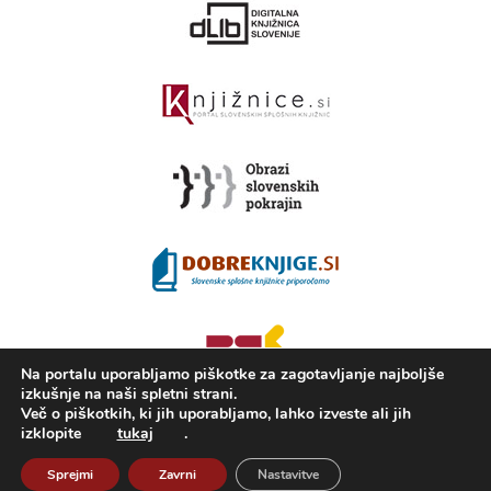
Na portalu uporabljamo piškotke za zagotavljanje najboljše
izkušnje na naši spletni strani.
Več o piškotkih, ki jih uporabljamo, lahko izveste ali jih
izklopite
tukaj
.
2008 - 2026 ©
Portal KAMRA
, Izdelava: TrueCAD d.o.o.
Sprejmi
Zavrni
Nastavitve
O Kamri
Pogoji uporabe
Izjava o dostopnosti
ISSN 2350-5559