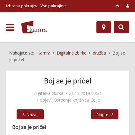
Izbrana pokrajina:
Vse pokrajine
Nahajate se:
Kamra
Digitalne zbirke
družba
Boj se
je pričel
Boj se je pričel
Digitalna zbirka
21.12.2019 07:31
objavil
Osrednja knjižnica Celje
Nazaj
Naprej
Boj se je pričel