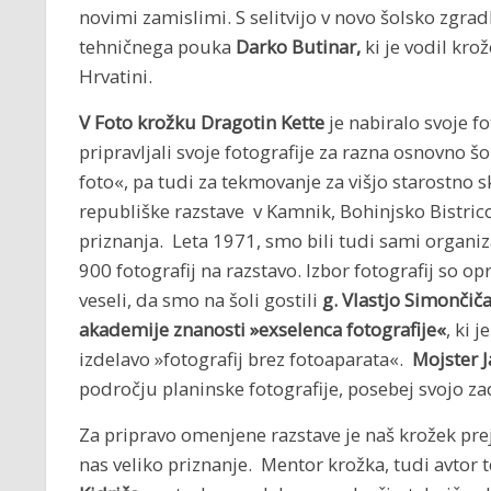
novimi zamislimi. S selitvijo v novo šolsko zgrad
tehničnega pouka
Darko Butinar,
ki je vodil kro
Hrvatini.
V Foto krožku Dragotin Kette
je nabiralo svoje f
pripravljali svoje fotografije za razna osnovno š
foto«, pa tudi za tekmovanje za višjo starostno 
republiške razstave v Kamnik, Bohinjsko Bistrico,
priznanja. Leta 1971, smo bili tudi sami organiz
900 fotografij na razstavo. Izbor fotografij so o
veseli, da smo na šoli gostili
g. Vlastjo Simončič
akademije znanosti »exselenca fotografije«
, ki 
izdelavo »fotografij brez fotoaparata«.
Mojster 
področju planinske fotografije, posebej svojo za
Za pripravo omenjene razstave je naš krožek pre
nas veliko priznanje. Mentor krožka, tudi avtor t