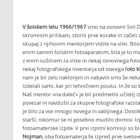
V šolskem letu 1966/1967
smo na osnovni šoli Dr
skromnim prilikam, storili prve korake in začeli 
skupaj z njihovim mentorjem vidite na sliki. Bilo 
enim samim šolskim fotoaparatom, bila je to m
z enim sušilcem za slike in nekaj osnovnega fot
nekaj fotografskega inventarja od starega f
oto k
nam je bil zelo naklonjen in nabavili smo še ne
izdelali sami, kar pri tehničnem pouku. In že so 
Naš mentor »na daleč« je bil predmetni učitelj 
povezal in navdušil za skupne fotografske razstav
je bilo za vse mnogo novega in vabljivega. Dostik
starši, nikomur se ni posebno mudilo domov. Izpe
fotoamaterske izpite. V prvi izpitni komisiji so bi
Nojman
, oba fotoamaterja še izpred prve svetov