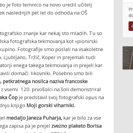
bo je foto temnico na novo uredil učitelj
Pr
žek naslednjih pet let do odhoda na OŠ
do
otografsko znanje kar nekaj sto mladih. Tu so
olska fotografska tekmovanja kot »pionirski
skupino. Fotografije smo poslali na vsakoletne
 Ljubljano, Tržič, Koper in prejemali tudi
atorji enega takega tekmovanja in prejeli kar
pravili domači likovniki. Posebno smo bili
a, petkratnega nosilca naziva francoske
je z vsemi 120. prvošolci na šoli demonstriral
Jaka Čop
je predstavil svoj fotografski opus na
dnjo knjigo
Moji gorski viharniki.
jel
medaljo Janeza Puharja,
kar je bilo za vse
ega zapisa pa je prejel
zvezno plaketo Borisa