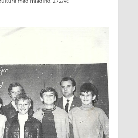
 kulture med mladino. 272/vč