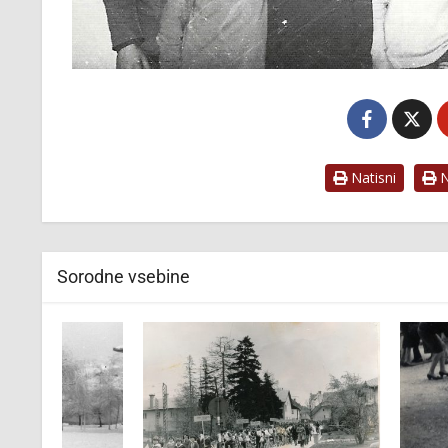
Natisni
Na
Sorodne vsebine