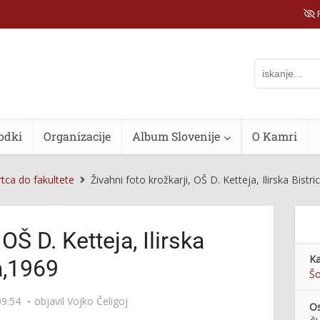
P
odki
Organizacije
Album Slovenije
O Kamri
rtca do fakultete
Živahni foto krožkarji, OŠ D. Ketteja, Ilirska Bistr
 OŠ D. Ketteja, Ilirska
Ka
a,1969
Šo
09:54
objavil
Vojko Čeligoj
Os