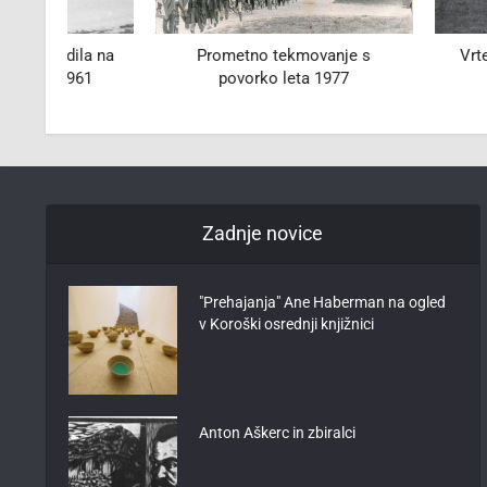
a na
Prometno tekmovanje s
Vrtec Janko v 
1
povorko leta 1977
Zadnje novice
"Prehajanja" Ane Haberman na ogled
v Koroški osrednji knjižnici
Anton Aškerc in zbiralci