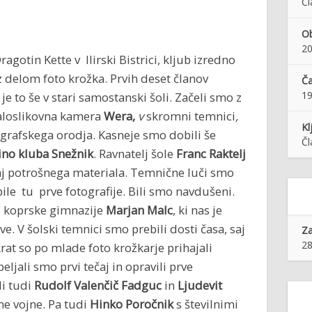
Čl
Ob
20
agotin Kette v Ilirski Bistrici, kljub izredno
z delom foto krožka. Prvih deset članov
Ča
1
je to še v stari samostanski šoli. Začeli smo z
aloslikovna kamera
Wera,
v
skromni
temnici
,
Kl
ografskega orodja. Kasneje smo dobili še
Čl
ino kluba Snežnik
. Ravnatelj šole
Franc Raktelj
kaj potrošnega materiala. Temnične luči smo
bile tu prve fotografije. Bili smo navdušeni.
iz koprske gimnazije
Marjan Malc
, ki nas je
e. V šolski temnici smo prebili dosti časa, saj
Z
28
rat so po mlade foto krožkarje prihajali
ljali smo prvi tečaj in opravili prve
li tudi
Rudolf Valenčič Fadguc
in
Ljudevit
ne vojne. Pa tudi
Hinko Poročnik
s številnimi