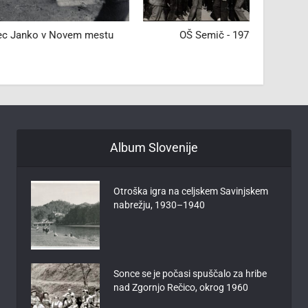
Novem mestu
OŠ Semič - 1972/73
Čehovin
v 
Album Slovenije
Otroška igra na celjskem Savinjskem
nabrežju, 1930–1940
Sonce se je počasi spuščalo za hribe
nad Zgornjo Rečico, okrog 1960