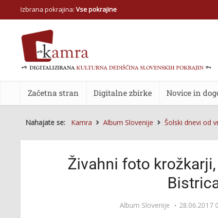
Izbrana pokrajina:
Vse pokrajine
Začetna stran
Digitalne zbirke
Novice in dog
Nahajate se:
Kamra
Album Slovenije
Šolski dnevi od v
Živahni foto krožkarji,
Bistric
Album Slovenije
28.06.2017 