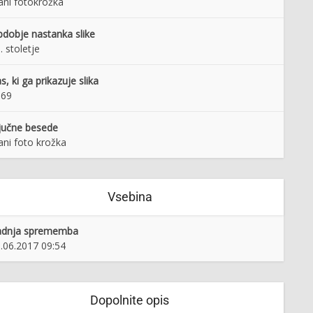
ani fotokrožka
dobje nastanka slike
. stoletje
s, ki ga prikazuje slika
969
jučne besede
ani foto krožka
Vsebina
adnja sprememba
.06.2017 09:54
Dopolnite opis