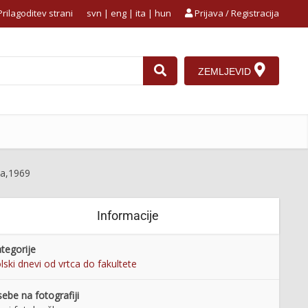
rilagoditev strani
svn
|
eng
|
ita
|
hun
Prijava / Registracija
ZEMLJEVID
ica,1969
Informacije
tegorije
lski dnevi od vrtca do fakultete
ebe na fotografiji