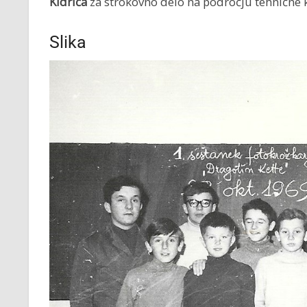
Kidriča
za strokovno delo na področju tehnične
Slika