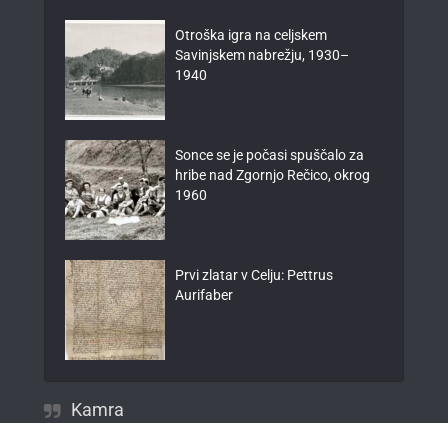
Otroška igra na celjskem
Savinjskem nabrežju, 1930–
1940
Sonce se je počasi spuščalo za
hribe nad Zgornjo Rečico, okrog
1960
Prvi zlatar v Celju: Pettrus
Aurifaber
Kamra