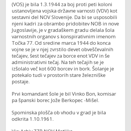
(VOS) je bila 1.3.1944 za boj proti peti koloni
ustanovljena vojska državne varnosti (VDV) kot
sestavni del NOV Slovenije. Da bi se usposobili
njeni kadri za obrambo pridobitev NOB in nove
Jugoslavije, je v gradaškem gradu delala šola
varnostnih organov s konspirativnim imenom
Točka 77. Od sredine marca 1944 do konca
vojne se je v njej zvrstilo devet obveščevalnih
tečajev, šest tečajev za borce enot VDV in še
administrativni tečaj. Na teh tečajih se je
izšolalo več kot 600 borcev in bork. Šolanje je
potekalo tudi v prostorih stare železniške
postaje.
Prvi komandant šole je bil Vinko Bon, komisar
pa španski borec Jože Berkopec -Mišel.
Spominska plošča ob vhodu v grad je bila
odkrita 1.10.1961.