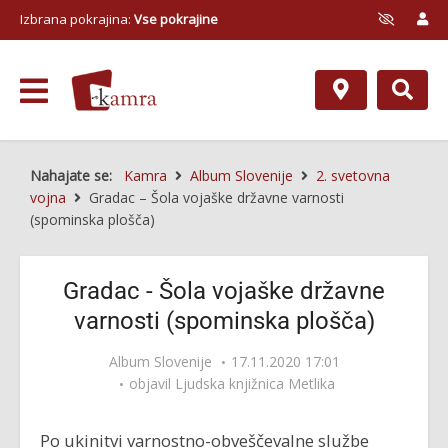
Izbrana pokrajina:
Vse pokrajine
Nahajate se:
Kamra
Album Slovenije
2. svetovna
vojna
Gradac – Šola vojaške državne varnosti
(spominska plošča)
Gradac - Šola vojaške državne
varnosti (spominska plošča)
Album Slovenije
17.11.2020 17:01
objavil
Ljudska knjižnica Metlika
Po ukinitvi varnostno-obveščevalne službe