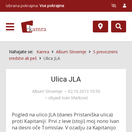
Izbrana pokrajina:
Vse pokrajine
Nahajate se:
Kamra
Album Slovenije
S prevoznimi
sredstvi ali peš
Ulica JLA
Ulica JLA
Album Slovenije
02.10.2013 10:50
objavil
Ivan Marković
Pogled na ulico JLA (danes Pristaniška ulica)
proti Kapitaniji. Prvi z leve (stoji) moj nono Ivan
na desni oče Tomislav. V ozadju za Kapitanijo