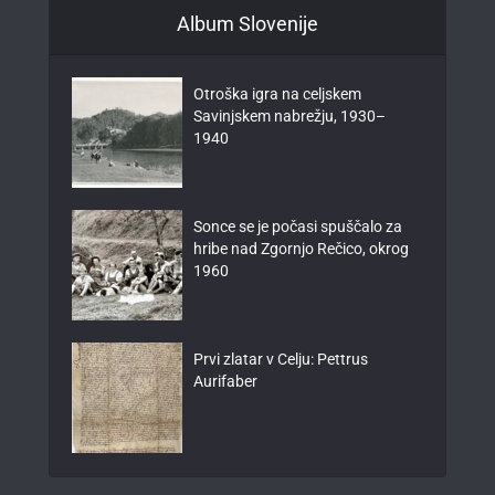
Album Slovenije
Otroška igra na celjskem
Savinjskem nabrežju, 1930–
1940
Sonce se je počasi spuščalo za
hribe nad Zgornjo Rečico, okrog
1960
Prvi zlatar v Celju: Pettrus
Aurifaber