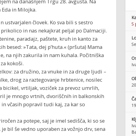
ljejem na današnjem Trgu 28. avgusta. Na
a Eda in Milojka.
Ka
in ustvarjalen človek. Ko sva bili s sestro
S 
prikolico in nas nekajkrat peljal po Dalmaciji.
Lo
tenine, paradajz, paštete, kruh in kanto za
S
kih besed: »Tata, dej p’huta.« (pršuta) Mama
eje, na njih zakurila in nam kuhala. Počitniška
Os
za kokoši.
Iv
lkov: za družino, za vnuke in za druge ljudi –
Ob
alke, drog za raztegovanje hrbtenice, nosilec
20
icikel, vrtiljak, voziček za prevoz umrlih,
il je mnogo vrtnih, dvoriščnih in balkonskih
Ča
 in včasih popravil tudi kaj, za kar so
1
Kl
iročen za potepe, saj je imel sedišča, ki so se
Iv
, je bil še vedno uporaben za vožnjo drv, sena
Ba