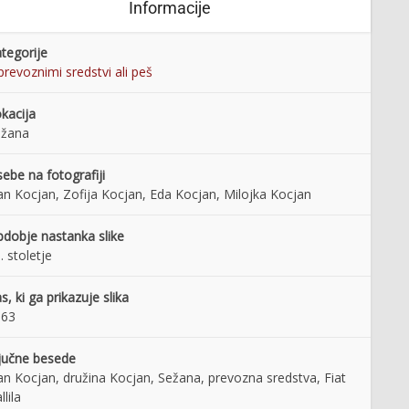
Informacije
tegorije
prevoznimi sredstvi ali peš
kacija
ežana
ebe na fotografiji
an Kocjan, Zofija Kocjan, Eda Kocjan, Milojka Kocjan
dobje nastanka slike
. stoletje
s, ki ga prikazuje slika
963
jučne besede
an Kocjan, družina Kocjan, Sežana, prevozna sredstva, Fiat
llila