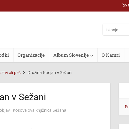
P
odki
Organizacije
Album Slovenije
O Kamri
stvi ali peš
Družina Kocjan v Sežani
an v Sežani
Pr
objavil
Kosovelova knjižnica Sežana