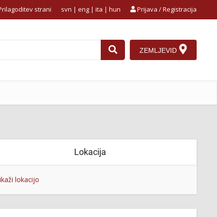
rilagoditev strani
svn
|
eng
|
ita
|
hun
Prijava / Registracija
ZEMLJEVID
Lokacija
ikaži lokacijo