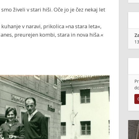
mo živeli v stari hiši. Oče jo je čez nekaj let
 kuhanje v naravi, prikolica »na stara leta«,
anes, preurejen kombi, stara in nova hiša.«
Z
13
Pr
do