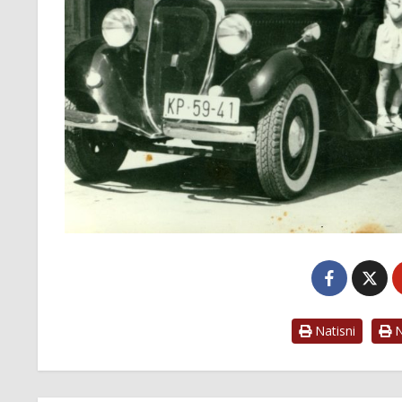
Natisni
Na