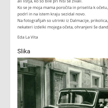
ali listja, ko so bile pri hiši še živali.
Ko se je moja mama poročila in priselila k očetu, s
podrl in na istem kraju sezidal novo.
Na fotografijah so utrinki iz Dalmacije, prikolica,
nekateri izdelki mojega očeta, ohranjeni še dand
Eda La Vita
Slika