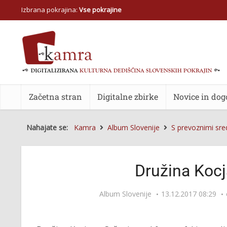
Izbrana pokrajina:
Vse pokrajine
Začetna stran
Digitalne zbirke
Novice in dog
Nahajate se:
Kamra
Album Slovenije
S prevoznimi sred
Družina Kocj
Album Slovenije
13.12.2017 08:29