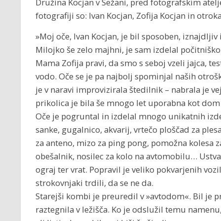
Družina Kocjan v Sežani, pred fotografskim ate
fotografiji so: Ivan Kocjan, Zofija Kocjan in otrok
»Moj oče, Ivan Kocjan, je bil sposoben, iznajdljiv 
Milojko še zelo majhni, je sam izdelal počitniško 
Mama Zofija pravi, da smo s seboj vzeli jajca, tes
vodo. Oče se je pa najbolj spominjal naših otroš
je v naravi improvizirala štedilnik – nabrala je v
prikolica je bila še mnogo let uporabna kot dom 
Oče je pogruntal in izdelal mnogo unikatnih izde
sanke, gugalnico, akvarij, vrtečo ploščad za ples
za anteno, mizo za ping pong, pomožna kolesa za b
obešalnik, nosilec za kolo na avtomobilu… Ustvar
ograj ter vrat. Popravil je veliko pokvarjenih vozil
strokovnjaki trdili, da se ne da.
Starejši kombi je preuredil v »avtodom«. Bil je pr
raztegnila v ležišča. Ko je odslužil temu namenu