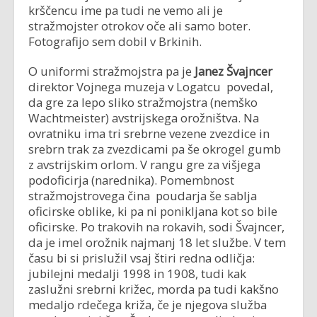
krščencu ime pa tudi ne vemo ali je
stražmojster otrokov oče ali samo boter.
Fotografijo sem dobil v Brkinih.
O uniformi stražmojstra pa je
Janez Švajncer
direktor Vojnega muzeja v Logatcu povedal,
da gre za lepo sliko stražmojstra (nemško
Wachtmeister) avstrijskega orožništva. Na
ovratniku ima tri srebrne vezene zvezdice in
srebrn trak za zvezdicami pa še okrogel gumb
z avstrijskim orlom. V rangu gre za višjega
podoficirja (narednika). Pomembnost
stražmojstrovega čina poudarja še sablja
oficirske oblike, ki pa ni ponikljana kot so bile
oficirske. Po trakovih na rokavih, sodi Švajncer,
da je imel orožnik najmanj 18 let službe. V tem
času bi si prislužil vsaj štiri redna odličja:
jubilejni medalji 1998 in 1908, tudi kak
zaslužni srebrni križec, morda pa tudi kakšno
medaljo rdečega križa, če je njegova služba