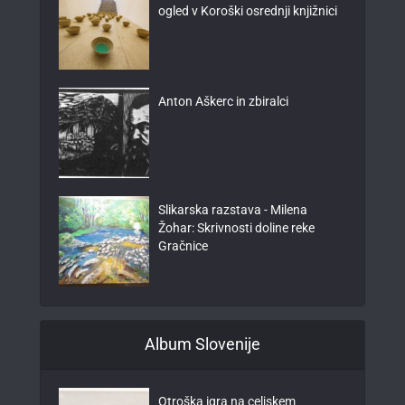
ogled v Koroški osrednji knjižnici
Anton Aškerc in zbiralci
Slikarska razstava - Milena
Žohar: Skrivnosti doline reke
Gračnice
Album Slovenije
Otroška igra na celjskem