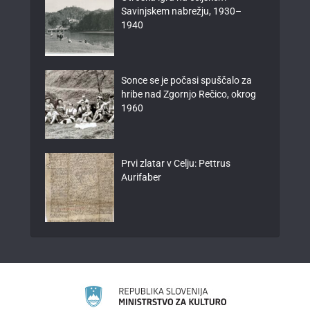
Savinjskem nabrežju, 1930–
1940
Sonce se je počasi spuščalo za
hribe nad Zgornjo Rečico, okrog
1960
Prvi zlatar v Celju: Pettrus
Aurifaber