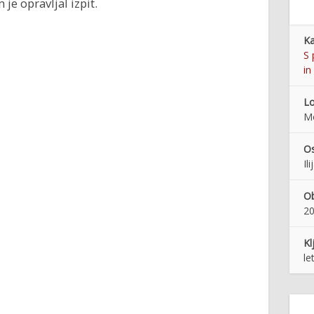
 je opravljal izpit.
Ka
S 
in
Lo
M
Os
Il
Ob
20
Kl
le