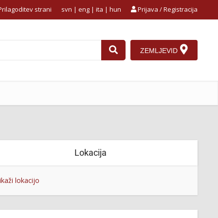
rilagoditev strani
svn
|
eng
|
ita
|
hun
Prijava / Registracija
ZEMLJEVID
Lokacija
ikaži lokacijo