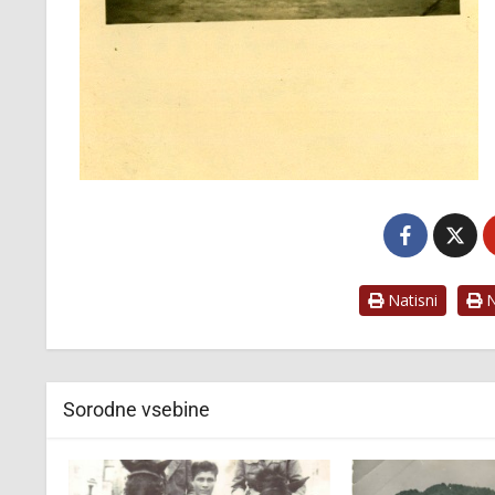
Natisni
Na
Sorodne vsebine