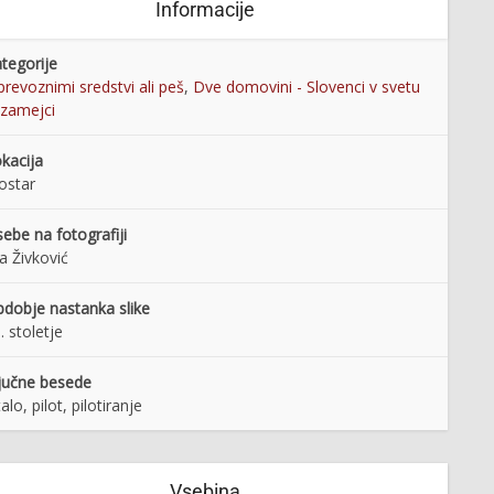
Informacije
tegorije
prevoznimi sredstvi ali peš
,
Dve domovini - Slovenci v svetu
 zamejci
kacija
ostar
ebe na fotografiji
ija Živković
dobje nastanka slike
. stoletje
jučne besede
talo, pilot, pilotiranje
Vsebina