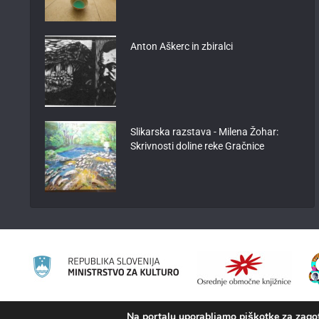
Anton Aškerc in zbiralci
Slikarska razstava - Milena Žohar:
Skrivnosti doline reke Gračnice
Na portalu uporabljamo piškotke za zagota