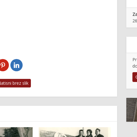
Z
26
Pr
do
tisni brez slik