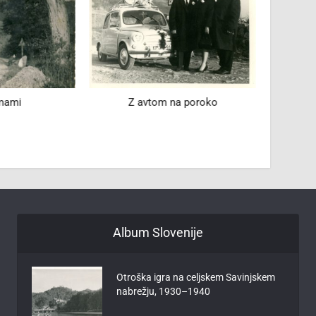
 mami
Z avtom na poroko
Eden p
Album Slovenije
Otroška igra na celjskem Savinjskem
nabrežju, 1930–1940