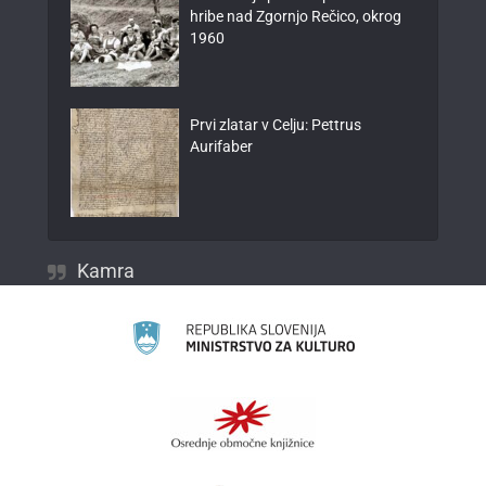
hribe nad Zgornjo Rečico, okrog
1960
Prvi zlatar v Celju: Pettrus
Aurifaber
Kamra