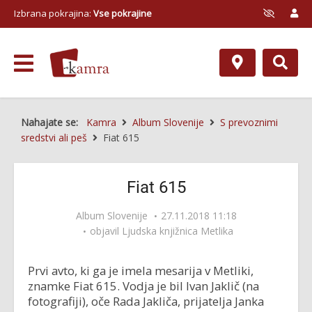
Izbrana pokrajina:
Vse pokrajine
Nahajate se:
Kamra
Album Slovenije
S prevoznimi
sredstvi ali peš
Fiat 615
Fiat 615
Album Slovenije
27.11.2018 11:18
objavil
Ljudska knjižnica Metlika
Prvi avto, ki ga je imela mesarija v Metliki,
znamke Fiat 615. Vodja je bil Ivan Jaklič (na
fotografiji), oče Rada Jakliča, prijatelja Janka