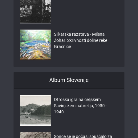
Slikarska razstava - Milena
Žohar: Skrivnosti doline reke
Gračnice
Album Slovenije
Otroška igra na celjskem
Savinjskem nabrežju, 1930–
1940
Sonce se je počasi spuščalo za