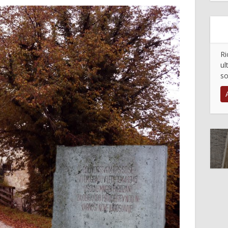
Ri
ul
so