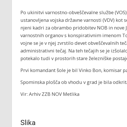
Po ukinitvi varnostno-obveščevalne službe (VOS) j
ustanovljena vojska državne varnosti (VDV) kot s
njeni kadri za obrambo pridobitev NOB in nove J
varnostnih organov s konspirativnim imenom T
vojne se je v njej zvrstilo devet obveščevalnih te
administrativni tečaj. Na teh tečajih se je izšolal
potekalo tudi v prostorih stare železniške postaj
Prvi komandant šole je bil Vinko Bon, komisar p
Spominska plošča ob vhodu v grad je bila odkri
Vir: Arhiv ZZB NOV Metlika
Slika