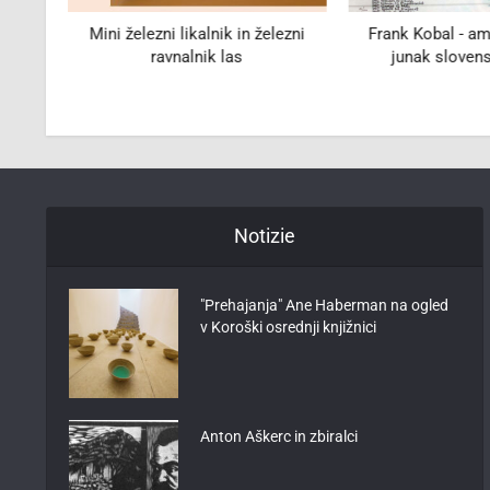
e
Mini železni likalnik in železni
Frank Kobal - ame
46
ravnalnik las
junak sloven
Notizie
"Prehajanja" Ane Haberman na ogled
v Koroški osrednji knjižnici
Anton Aškerc in zbiralci