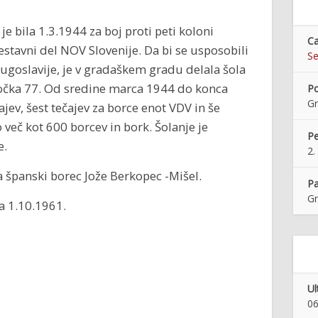
e bila 1.3.1944 za boj proti peti koloni
Ca
estavni del NOV Slovenije. Da bi se usposobili
Se
ugoslavije, je v gradaškem gradu delala šola
očka 77. Od sredine marca 1944 do konca
Po
Gr
čajev, šest tečajev za borce enot VDV in še
o več kot 600 borcev in bork. Šolanje je
Pe
e.
2.
a španski borec Jože Berkopec -Mišel.
Pa
Gr
ta 1.10.1961.
Ul
06