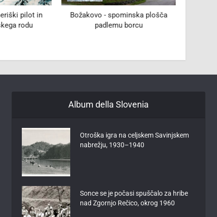
riški pilot in
Božakovo - spominska plošča
Iz albu
skega rodu
padlemu borcu
Album della Slovenia
Otroška igra na celjskem Savinjskem
nabrežju, 1930–1940
Sonce se je počasi spuščalo za hribe
nad Zgornjo Rečico, okrog 1960