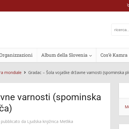
Organizzazioni
Album della Slovenia
Cos’è Kamra
ra mondiale
Gradac – Šola vojaške državne varnosti (spominska p
avne varnosti (spominska
ča)
Mo
pubblicato da
Ljudska knjižnica Metlika