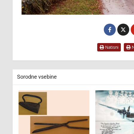
Natisni
Na
Sorodne vsebine