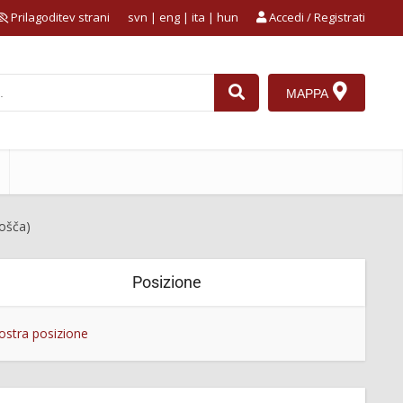
Prilagoditev strani
svn
|
eng
|
ita
|
hun
Accedi / Registrati
MAPPA
lošča)
Posizione
stra posizione