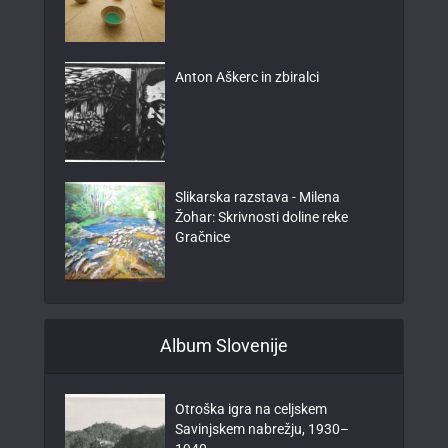
Anton Aškerc in zbiralci
Slikarska razstava - Milena
Žohar: Skrivnosti doline reke
Gračnice
Album Slovenije
Otroška igra na celjskem
Savinjskem nabrežju, 1930–