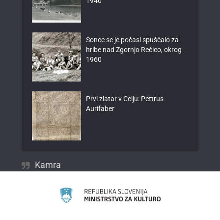
1940
Sonce se je počasi spuščalo za
hribe nad Zgornjo Rečico, okrog
1960
Prvi zlatar v Celju: Pettrus
Aurifaber
Kamra