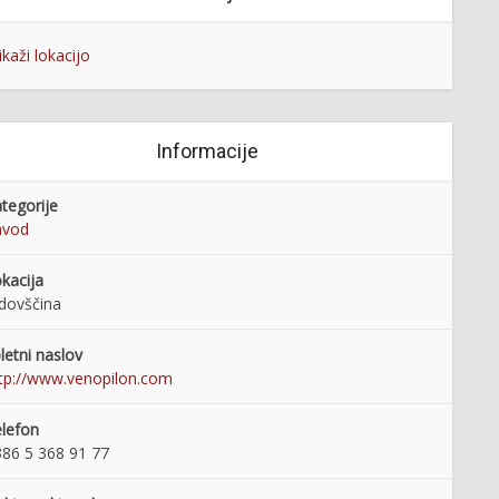
ikaži lokacijo
Informacije
tegorije
avod
kacija
dovščina
letni naslov
tp://www.venopilon.com
lefon
86 5 368 91 77