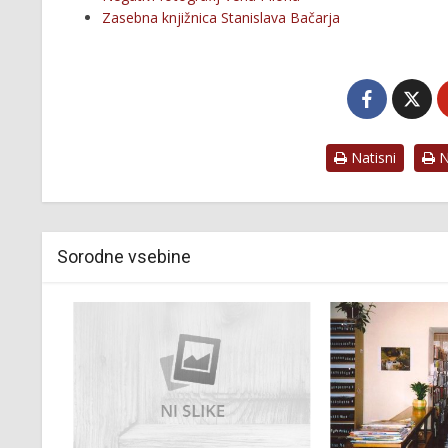
Zasebna knjižnica Stanislava Bačarja
Natisni
Na
Sorodne vsebine