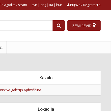
Prilagoditev strani
svn
|
eng
|
ita
|
hun
Prijava / Registracija
ZEMLJEVID
ri
Kazalo
lonova galerija Ajdovščina
Lokacija