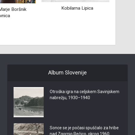
Kobilarna Lipica
arje Boršnik
Ant
ica
Album Slovenije
Otroška igra na celjskem Savinjskem
nabrežju, 1930–1940
Sonce se je počasi spuščalo za hribe
nad Zgornjo Rečico, okrog 1960