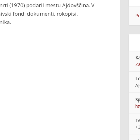
smrti (1970) podaril mestu Ajdovščina. V
ivski fond: dokumenti, rokopisi,
Pr
nika.
Ka
Z
Lo
Aj
Sp
ht
Te
+3