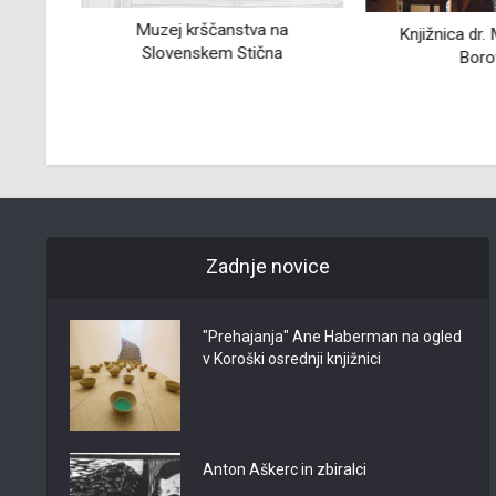
Muzej krščanstva na
ca
Knjižnica dr. M
Slovenskem Stična
Borovn
Zadnje novice
"Prehajanja" Ane Haberman na ogled
v Koroški osrednji knjižnici
Anton Aškerc in zbiralci