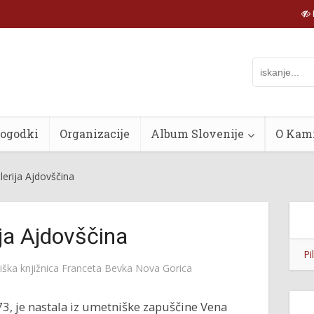
dogodki
Organizacije
Album Slovenije
O Kam
lerija Ajdovščina
ija Ajdovščina
Pi
iška knjižnica Franceta Bevka Nova Gorica
1973, je nastala iz umetniške zapuščine Vena