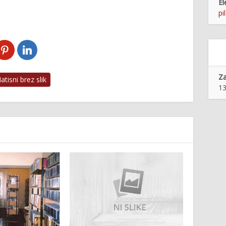
El
pi
Z
tisni brez slik
13