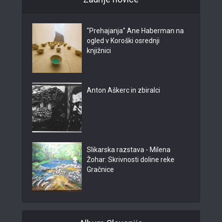
"Prehajanja" Ane Haberman na
ogled v Koroški osrednji
knjižnici
Anton Aškerc in zbiralci
Slikarska razstava - Milena
Žohar: Skrivnosti doline reke
Gračnice