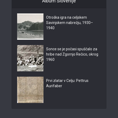
Album Slovenije
Otroška igra na celjskem
Savinjskem nabrežju, 1930–
1940
Sonce se je počasi spuščalo za
hribe nad Zgornjo Rečico, okrog
1960
Prvi zlatar v Celju: Pettrus
Aurifaber