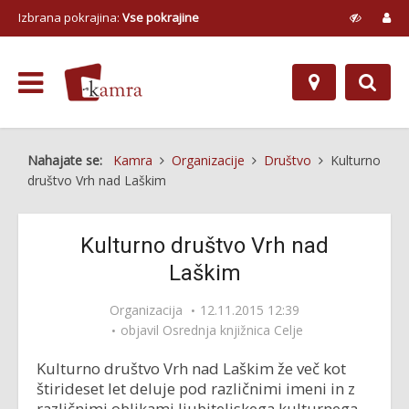
Izbrana pokrajina:
Vse pokrajine
Nahajate se:
Kamra
Organizacije
Društvo
Kulturno
društvo Vrh nad Laškim
Kulturno društvo Vrh nad
Laškim
Organizacija
12.11.2015 12:39
objavil
Osrednja knjižnica Celje
Kulturno društvo Vrh nad Laškim že več kot
štirideset let deluje pod različnimi imeni in z
različnimi oblikami ljubiteljskega kulturnega