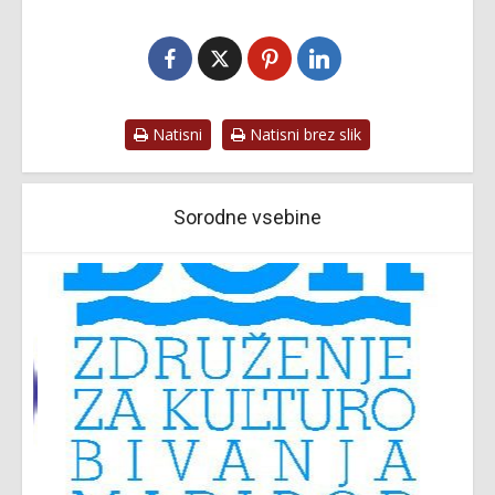
Natisni
Natisni brez slik
Sorodne vsebine