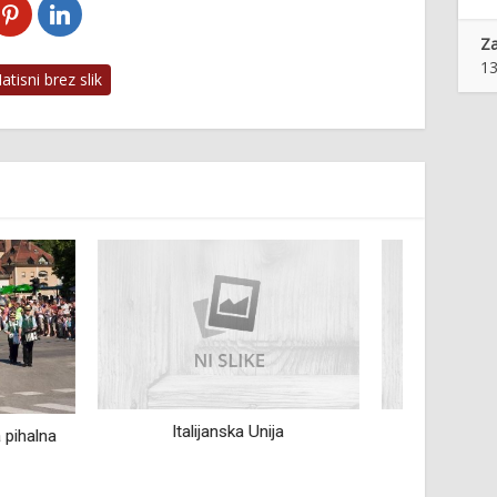
Z
13
tisni brez slik
a Unija
Kulturno društvo Godba
Domžale
Ljubo