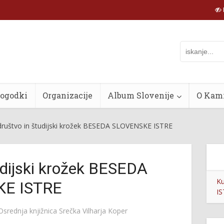
dogodki
Organizacije
Album Slovenije
O Kam
društvo in študijski krožek BESEDA SLOVENSKE ISTRE
udijski krožek BESEDA
Ku
E ISTRE
I
Osrednja knjižnica Srečka Vilharja Koper