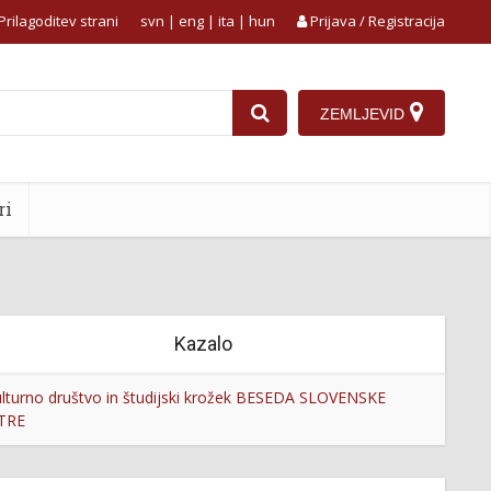
Prilagoditev strani
svn
|
eng
|
ita
|
hun
Prijava / Registracija
ZEMLJEVID
ri
Kazalo
lturno društvo in študijski krožek BESEDA SLOVENSKE
STRE