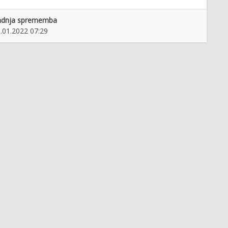
adnja sprememba
.01.2022 07:29
Turistično društvo Blagajana
Vrhnika
r, združenje za kulturo
bivanja, Maribor