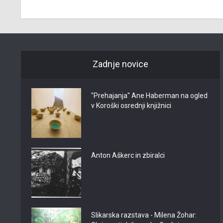
Zadnje novice
"Prehajanja" Ane Haberman na ogled
v Koroški osrednji knjižnici
Anton Aškerc in zbiralci
Slikarska razstava - Milena Žohar: