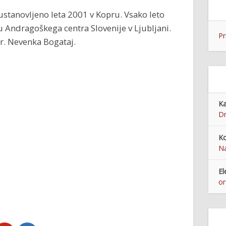
ustanovljeno leta 2001 v Kopru. Vsako leto
iru Andragoškega centra Slovenije v Ljubljani.
Pr
dr. Nevenka Bogataj.
Ka
Dr
Ko
Na
El
or