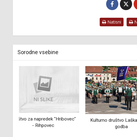
Natisni
Na
Sorodne vsebine
ovec"
Italijansk
Kulturno društvo Laška pihalna
godba