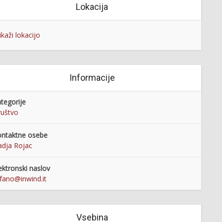
Lokacija
ikaži lokacijo
Informacije
tegorije
uštvo
ntaktne osebe
dja Rojac
ektronski naslov
fano@inwind.it
Vsebina