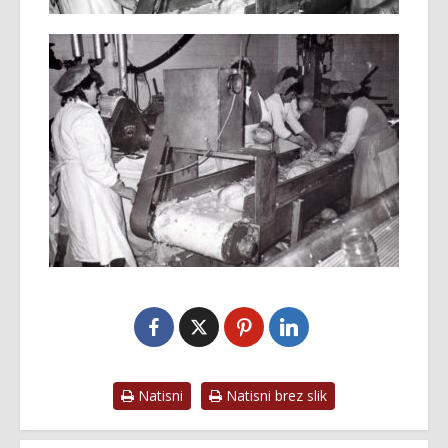
Natisni
Natisni brez slik