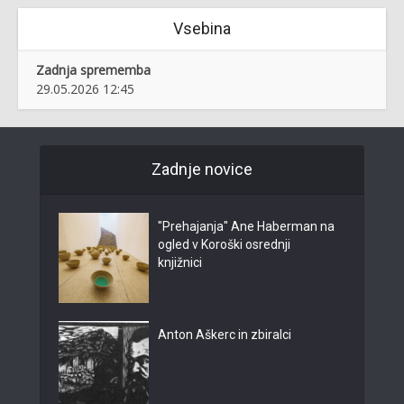
Vsebina
Zadnja sprememba
29.05.2026 12:45
Zadnje novice
"Prehajanja" Ane Haberman na
ogled v Koroški osrednji
knjižnici
Anton Aškerc in zbiralci