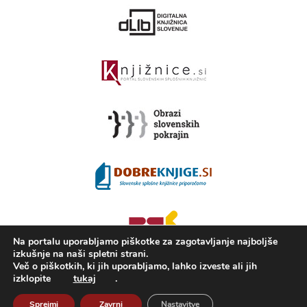
Na portalu uporabljamo piškotke za zagotavljanje najboljše
izkušnje na naši spletni strani.
Več o piškotkih, ki jih uporabljamo, lahko izveste ali jih
izklopite
tukaj
.
2008 - 2026 ©
Portal KAMRA
, Izdelava: TrueCAD d.o.o.
Sprejmi
Zavrni
Nastavitve
O Kamri
Pogoji uporabe
Izjava o dostopnosti
ISSN 2350-5559