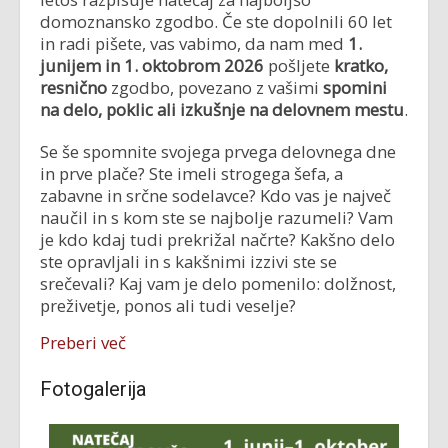
domoznansko zgodbo. Če ste dopolnili 60 let
in radi pišete, vas vabimo, da nam med
1.
junijem in
1. oktobrom 2026
pošljete
kratko,
resnično
zgodbo, povezano z vašimi
spomini
na delo, poklic ali izkušnje na delovnem mestu
.
Se še spomnite svojega prvega delovnega dne
in prve plače? Ste imeli strogega šefa, a
zabavne in srčne sodelavce? Kdo vas je največ
naučil in s kom ste se najbolje razumeli? Vam
je kdo kdaj tudi prekrižal načrte? Kakšno delo
ste opravljali in s kakšnimi izzivi ste se
srečevali? Kaj vam je delo pomenilo: dolžnost,
preživetje, ponos ali tudi veselje?
Preberi več
Fotogalerija