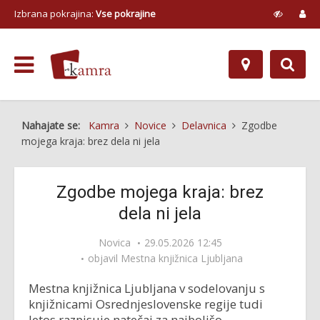
Izbrana pokrajina:
Vse pokrajine
Nahajate se:
Kamra
Novice
Delavnica
Zgodbe
mojega kraja: brez dela ni jela
Zgodbe mojega kraja: brez
dela ni jela
Novica
29.05.2026 12:45
objavil
Mestna knjižnica Ljubljana
Mestna knjižnica Ljubljana v sodelovanju s
knjižnicami Osrednjeslovenske regije tudi
letos razpisuje natečaj za najboljšo