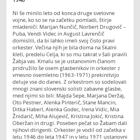
Ni še minilo leto od konca druge svetovne
vojne, ko so se na začetku pomladi, štirje
mladeniči: Marijan Nunčič, Norbert Drugovič –
Puba, Vendi Videc in Avgust Lavrenčič
domislili, da bi lahko imeli svoj čisto pravi
orkester. Večina njih je bila doma na Skalni
kleti, predelu Celja, ki so mu takrat v šali pravili
Žabja vas. Kmalu se je ustanovnim članom
pridružilo še osem glasbenikov in orkester z
vmesno osemletno (1963-1971) prekinitvijo
deluje vse do danes. Z orkestrom so sodelovali
mnogi znani slovenski solisti zabavne glasbe,
med njimi so bili: Majda Sepe, Marjana Deržaj,
Oto Pestner, Alenka Pinterič, Stane Mancin,
Ditka Haberl, Alenka Godec, Irena Vidic, Mia
Žnidarič, Miha Alujevič, Kristina Jokić, Kristina
Oberžan in drugi. Poseben pečat so Žabam dali
njihovi dirigenti. Orkester je vodil od začetka v
letu 1946 do leta 1947 in v letu 1971 ustanovni