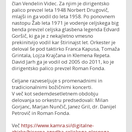
član Vendelin Videc. Za njim je dirigentsko
palico prevzel leta 1948 Norbert Drugovič,
mlajši in ga vodil do leta 1958. Po ponovnem
nastopu Žab leta 1971 je vodenje celjskega big
benda prevzel celjska glasbena legenda Edvard
Goršič, ki ga je z nekajletno vmesno
prekinitvijo vodil kar štirinajst let. Orkester je
deloval še pod taktirko Franca Kapusa, Tomaža
Grintala, Lojza Krajčana in Klemena Repeta.
David Jarh ga je vodil od 2005 do 2011, ko je
dirigentsko palico prevzel Roman Fonda.
Celjane razveseljuje s promenadnimi in
tradicionalnimi božičnimi koncerti.
V več kot sedemdesetletnem obdobju
delovanja so orkestru predsedovali: Milan
Gorjanc, Marjan Nunčič, Janez Gril, dr. Danijel
Petrovič in Roman Fonda.
Več
https://www.kamra.si/digitalne-
zbirke/biserna-zgodba-celjskega-plesnega-