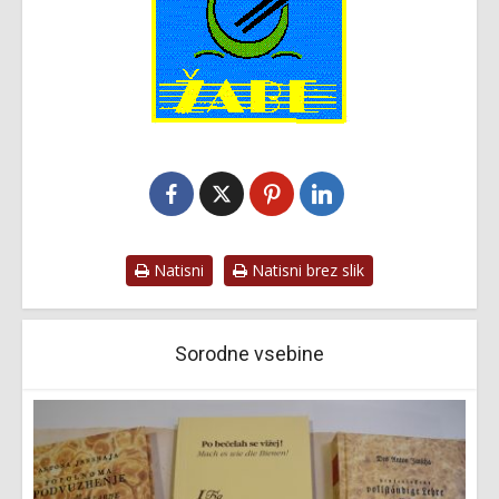
Natisni
Natisni brez slik
Sorodne vsebine