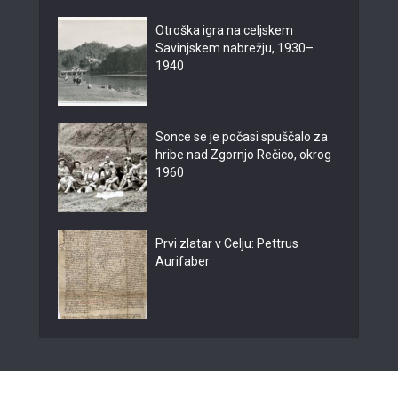
Otroška igra na celjskem
Savinjskem nabrežju, 1930–
1940
Sonce se je počasi spuščalo za
hribe nad Zgornjo Rečico, okrog
1960
Prvi zlatar v Celju: Pettrus
Aurifaber