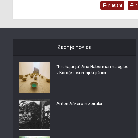
Natisni
Na
Zadnje novice
"Prehajanja" Ane Haberman na ogled
v Koroški osrednji knjižnici
Anton Aškerc in zbiralci