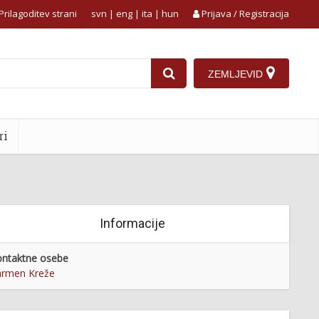
Prilagoditev strani
svn
|
eng
|
ita
|
hun
Prijava / Registracija
ZEMLJEVID
ri
Informacije
ntaktne osebe
armen Kreže