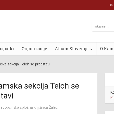
dogodki
Organizacije
Album Slovenije
O Kam
ka sekcija Teloh se predstavi
amska sekcija Teloh se
Ko
tavi
K
edobčinska splošna knjižnica Žalec