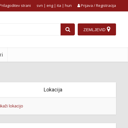
Prilagoditev strani
svn
|
eng
|
ita
|
hun
Prijava / Registracija
ZEMLJEVID
ri
Lokacija
ikaži lokacijo