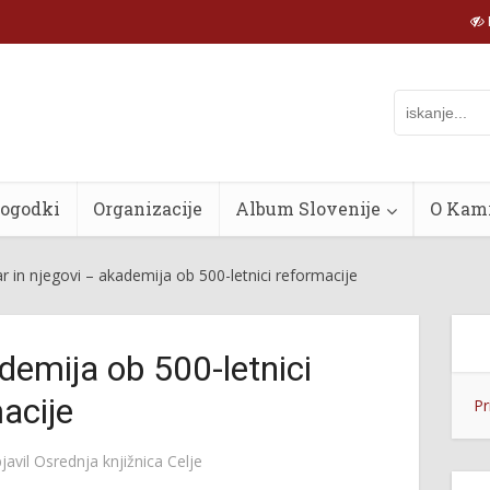
dogodki
Organizacije
Album Slovenije
O Kam
r in njegovi – akademija ob 500-letnici reformacije
ademija ob 500-letnici
acije
Pr
javil
Osrednja knjižnica Celje