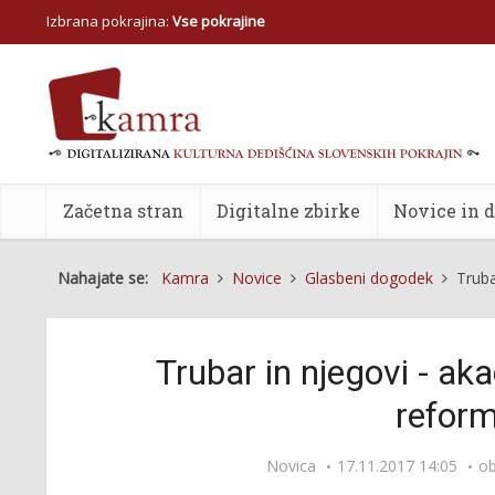
Izbrana pokrajina:
Vse pokrajine
Začetna stran
Digitalne zbirke
Novice in 
Nahajate se:
Kamra
Novice
Glasbeni dogodek
Truba
Trubar in njegovi - ak
reform
Novica
17.11.2017 14:05
ob