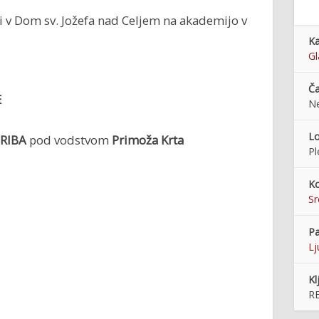
ri v Dom sv. Jožefa nad Celjem na akademijo v
Ka
Gl
Č
E
Ne
Lo
RIBA
pod vodstvom
Primoža Krta
Pl
Ko
S
Pa
Lj
Kl
R