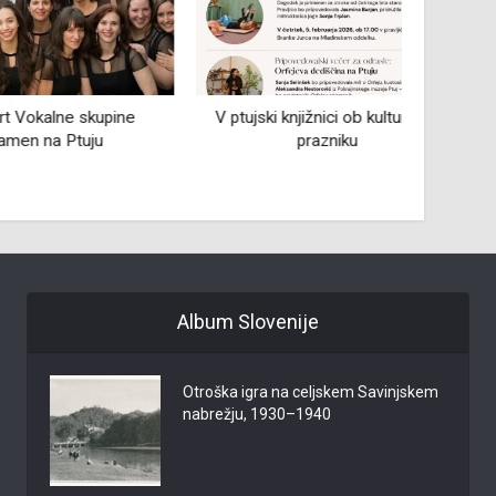
ne skupine
V ptujski knjižnici ob kulturnem
Litera
 Ptuju
prazniku
Album Slovenije
Otroška igra na celjskem Savinjskem
nabrežju, 1930–1940