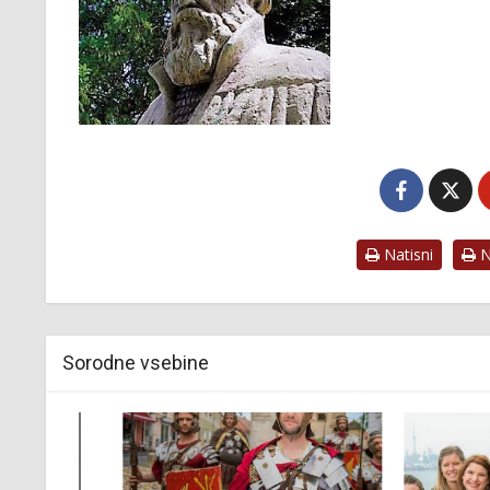
Natisni
Na
Sorodne vsebine