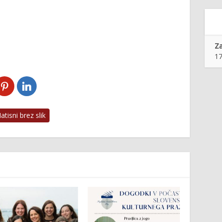
Z
17
tisni brez slik