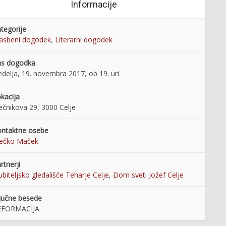
Informacije
tegorije
asbeni dogodek
,
Literarni dogodek
as dogodka
delja, 19. novembra 2017, ob 19. uri
kacija
ečnikova 29, 3000 Celje
ntaktne osebe
rečko Maček
rtnerji
ubiteljsko gledališče Teharje Celje
,
Dom sveti Jožef Celje
jučne besede
EFORMACIJA