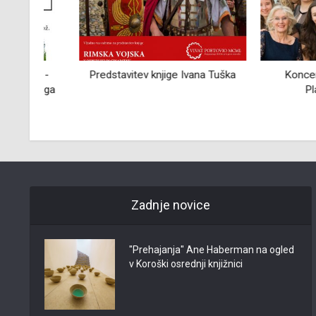
i -
Predstavitev knjige Ivana Tuška
Koncert Vokal
kega
Plamen na
Zadnje novice
"Prehajanja" Ane Haberman na ogled
v Koroški osrednji knjižnici