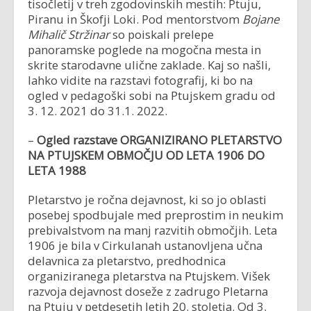
tisočletij v treh zgodovinskih mestih: Ptuju,
Piranu in Škofji Loki. Pod mentorstvom
Bojane
Mihalič Stržinar
so poiskali prelepe
panoramske poglede na mogočna mesta in
skrite starodavne ulične zaklade. Kaj so našli,
lahko vidite na razstavi fotografij, ki bo na
ogled v pedagoški sobi na Ptujskem gradu od
3. 12. 2021 do 31.1. 2022.
–
Ogled razstave ORGANIZIRANO PLETARSTVO
NA PTUJSKEM OBMOČJU OD LETA 1906 DO
LETA 1988
Pletarstvo je ročna dejavnost, ki so jo oblasti
posebej spodbujale med preprostim in neukim
prebivalstvom na manj razvitih območjih. Leta
1906 je bila v Cirkulanah ustanovljena učna
delavnica za pletarstvo, predhodnica
organiziranega pletarstva na Ptujskem. Višek
razvoja dejavnost doseže z zadrugo Pletarna
na Ptuju v petdesetih letih 20. stoletja. Od 3.