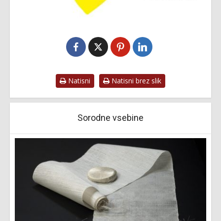
Natisni
Natisni brez slik
Sorodne vsebine