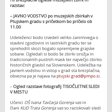
razstav:
– JAVNO VODSTVO
po muzejskih zbirkah v
Ptujskem gradu s pričetkom bo pričelo ob
11.00
Udeleženci bodo izvedeli veliko zanimivega o
stavbni zgodovini in lastnikih gradu ter se
sprehodili skozi bogato opremljene grajske
sobane. Ogledali si bodo še zbirki orožja in
tradicionalnih pustnih mask ter največjo zbirko
historičnih glasbil na Slovenskem. Udeležba na
javnem vodstvu in vstop v grad sta brezplačna,
obvezna pa je najava na
ptujski.grad@pmpo.si
.
–
Ogled razstave fotografij
TISOČLETNE SLEDI
V MESTU
Učenci
OŠ Ivana Tavčarja Gorenja vas
in
člani
KUD Trata Gorenja vas
so raziskovali sledi