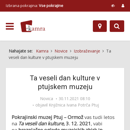
Izbrana pokrajina:
Vse pokrajine
Nahajate se:
Kamra
Novice
Izobraževanje
Ta
veseli dan kulture v ptujskem muzeju
Ta veseli dan kulture v
ptujskem muzeju
Novica
30.11.2021 08:10
objavil
Knjižnica Ivana Potrča Ptuj
Pokrajinski muzej Ptuj – Ormož
vas tudi letos
na
Ta veseli dan kulture
,
3. 12. 2021
, vabi
na
brezplačne oglede muzejskih zbirk in