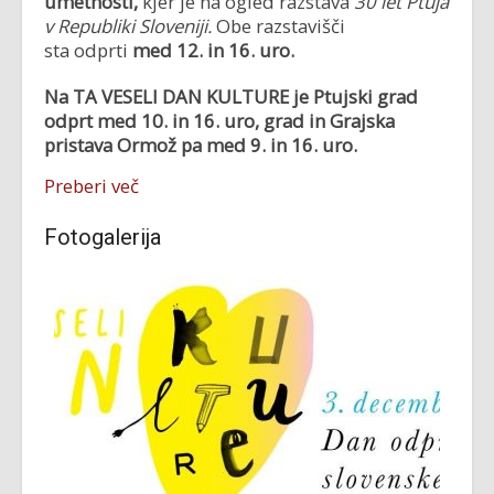
umetnosti,
kjer je na ogled razstava
30 let Ptuja
v Republiki Sloveniji.
Obe razstavišči
sta odprti
med 12. in 16. uro.
Na TA VESELI DAN KULTURE je Ptujski grad
odprt med 10. in 16. uro, grad in Grajska
pristava Ormož pa med 9. in 16. uro.
Preberi več
Fotogalerija