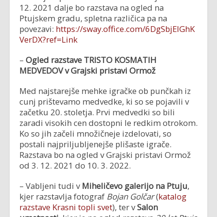
12. 2021 dalje bo razstava na ogled na
Ptujskem gradu, spletna različica pa na
povezavi:
https://sway.office.com/6DgSbjEIGhK
VerDX?ref=Link
–
Ogled razstave TRISTO KOSMATIH
MEDVEDOV v Grajski pristavi Ormož
Med najstarejše mehke igračke ob punčkah iz
cunj prištevamo medvedke, ki so se pojavili v
začetku 20. stoletja. Prvi medvedki so bili
zaradi visokih cen dostopni le redkim otrokom.
Ko so jih začeli množičneje izdelovati, so
postali najpriljubljenejše plišaste igrače.
Razstava bo na ogled v Grajski pristavi Ormož
od 3. 12. 2021 do 10. 3. 2022.
– Vabljeni tudi v
Miheličevo galerijo na Ptuju
,
kjer razstavlja fotograf
Bojan Golčar
(
katalog
razstave Krasni topli svet
), ter v
Salon