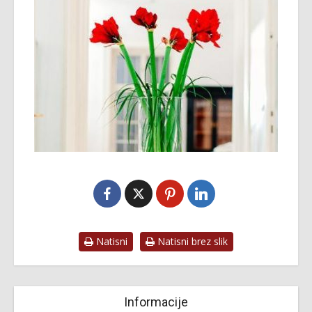
Natisni
Natisni brez slik
Informacije