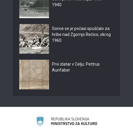
1940
Sonce se je počasi spuščalo za
hribe nad Zgornjo Rečico, okrog
1960
Prvi zlatar v Celju: Pettrus
Aurifaber