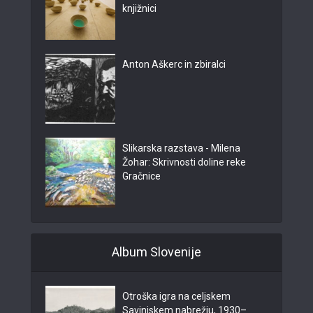
knjižnici
Anton Aškerc in zbiralci
Slikarska razstava - Milena
Žohar: Skrivnosti doline reke
Gračnice
Album Slovenije
Otroška igra na celjskem
Savinjskem nabrežju, 1930–