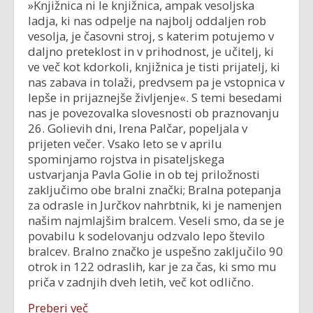
»Knjižnica ni le knjižnica, ampak vesoljska
ladja, ki nas odpelje na najbolj oddaljen rob
vesolja, je časovni stroj, s katerim potujemo v
daljno preteklost in v prihodnost, je učitelj, ki
ve več kot kdorkoli, knjižnica je tisti prijatelj, ki
nas zabava in tolaži, predvsem pa je vstopnica v
lepše in prijaznejše življenje«. S temi besedami
nas je povezovalka slovesnosti ob praznovanju
26. Golievih dni, Irena Palčar, popeljala v
prijeten večer. Vsako leto se v aprilu
spominjamo rojstva in pisateljskega
ustvarjanja Pavla Golie in ob tej priložnosti
zaključimo obe bralni znački; Bralna potepanja
za odrasle in Jurčkov nahrbtnik, ki je namenjen
našim najmlajšim bralcem. Veseli smo, da se je
povabilu k sodelovanju odzvalo lepo število
bralcev. Bralno značko je uspešno zaključilo 90
otrok in 122 odraslih, kar je za čas, ki smo mu
priča v zadnjih dveh letih, več kot odlično.
Preberi več