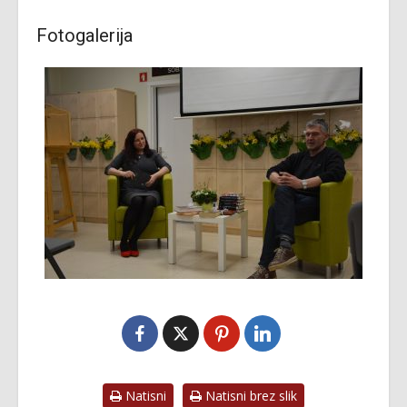
Fotogalerija
Natisni
Natisni brez slik