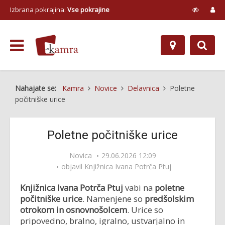
Izbrana pokrajina:
Vse pokrajine
Nahajate se:
Kamra
Novice
Delavnica
Poletne
počitniške urice
Poletne počitniške urice
Novica
29.06.2026 12:09
objavil
Knjižnica Ivana Potrča Ptuj
Knjižnica Ivana Potrča Ptuj
vabi na
poletne
počitniške urice
. Namenjene so
predšolskim
otrokom in osnovnošolcem
. Urice so
pripovedno, bralno, igralno, ustvarjalno in