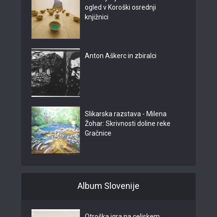
ogled v Koroški osrednji
knjižnici
Anton Aškerc in zbiralci
Slikarska razstava - Milena
Žohar: Skrivnosti doline reke
Gračnice
Album Slovenije
Otroška igra na celjskem