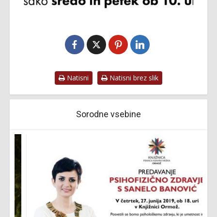
Natisni
Natisni brez slik
Sorodne vsebine