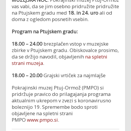
vas vabi, da se jim osebno pridružite pridružite
na Ptujskem gradu med
18. in 24. uro
ali od
doma z ogledom posnetih vsebin.
Program na Ptujskem gradu:
18.00 – 24.00
brezplačen vstop v muzejske
zbirke v Ptujskem gradu. Obiskovalce prosimo,
da se držijo navodil, objavljenih
na spletni
strani muzeja
.
18.00 – 20.00
Grajski vrtiček za najmlajše
Pokrajinski muzej Ptuj-Ormož (PMPO) si
pridržuje pravico do prilagajanja programa
aktualnim ukrepom v zvezi s koronavirusno
boleznijo 19. Spremembe bodo sproti
objavljene na spletni strani
PMPO
www.pmpo.si
.