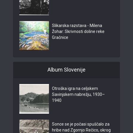
Slikarska razstava - Milena
Žohar: Skrivnosti doline reke
Gračnice
Album Slovenije
Otroška igra na celjskem
Savinjskem nabrežju, 1930–
1940
Sonce se je počasi spuščalo za
hribe nad Zgornjo Rečico, okrog