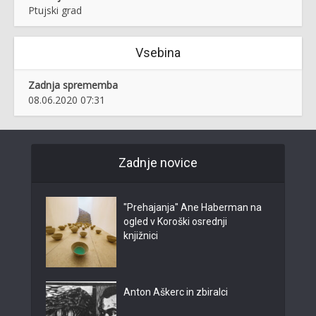
Ptujski grad
Vsebina
Zadnja sprememba
08.06.2020 07:31
Zadnje novice
"Prehajanja" Ane Haberman na
ogled v Koroški osrednji
knjižnici
Anton Aškerc in zbiralci