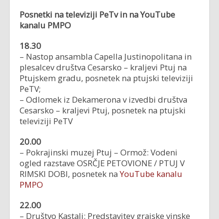
Posnetki na televiziji PeTv in na YouTube
kanalu PMPO
18.30
– Nastop ansambla Capella Justinopolitana in
plesalcev društva Cesarsko – kraljevi Ptuj na
Ptujskem gradu, posnetek na ptujski televiziji
PeTV;
– Odlomek iz Dekamerona v izvedbi društva
Cesarsko – kraljevi Ptuj, posnetek na ptujski
televiziji PeTV
20.00
– Pokrajinski muzej Ptuj – Ormož: Vodeni
ogled razstave OSRČJE PETOVIONE / PTUJ V
RIMSKI DOBI, posnetek na
YouTube kanalu
PMPO
22.00
– Društvo Kastali: Predstavitev grajske vinske