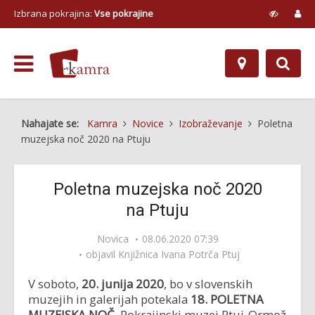
Izbrana pokrajina:
Vse pokrajine
Nahajate se:
Kamra
Novice
Izobraževanje
Poletna
muzejska noč 2020 na Ptuju
Poletna muzejska noč 2020
na Ptuju
Novica
08.06.2020 07:39
objavil
Knjižnica Ivana Potrča Ptuj
V soboto,
20. junija 2020
, bo v slovenskih
muzejih in galerijah potekala
18. POLETNA
MUZEJSKA NOČ
. Pokrajinski muzej Ptuj-Ormož