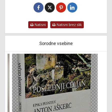
Natisni
Natisni brez slik
Sorodne vsebine