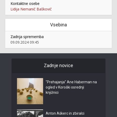
Kontaktne osebe
Lidija Nemanič Baškovič
Vsebina
Zadnja sprememba
09.09.2024 09:45
Zadnje novice
"Prehajanja" Ane Haberman na
ogled v Koroški osrednji
knjižnici
Anton Aškerc in zbiralci