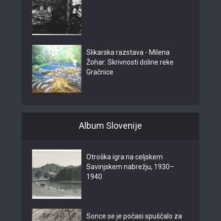
Slikarska razstava - Milena
Žohar: Skrivnosti doline reke
Gračnice
Album Slovenije
Otroška igra na celjskem
Savinjskem nabrežju, 1930–
1940
Sonce se je počasi spuščalo za